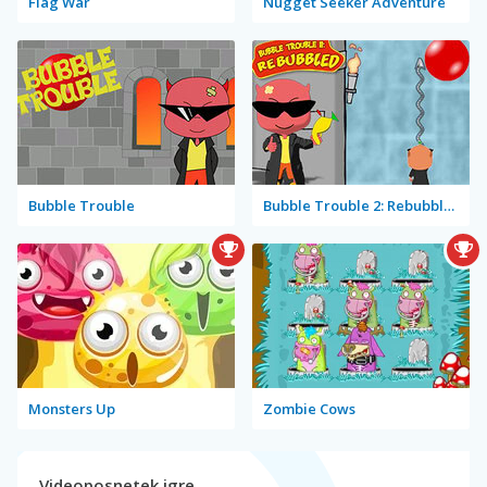
Flag War
Nugget Seeker Adventure
Bubble Trouble
Bubble Trouble 2: Rebubbled
Monsters Up
Zombie Cows
Videoposnetek igre