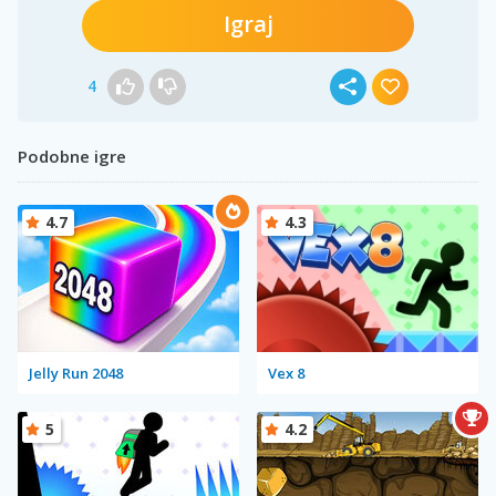
Igraj
4
Podobne igre
4.7
4.3
Jelly Run 2048
Vex 8
5
4.2