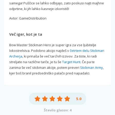
samega! Puščice se lahko odbijajo, zato poskusi najti majhne
odprtine, ki jih lahko kasneje izkoristiš!
Avtor: GameDistribution
Več iger, kot je ta
Bow Master Stickman Hero je super igra za vse ljubitelje
lokostrelstva. Podobno akcijo najdeš v
četrtem delu Stickman
Archerja
, ki prinaša še več tar
čnih
izzivov. Za tiste, ki radi
streljate na različne tarče, je tu še
Target Hunt
. Če pa te
zanima še več stickman akcije, potem preveri
Stickman Army
,
kjer boš branil predsedniško palačo pred napadalci.
5.0
Število glasov: 4