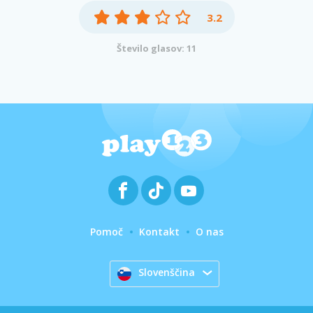
3.2
Število glasov: 11
Pomoč
Kontakt
O nas
Slovenščina