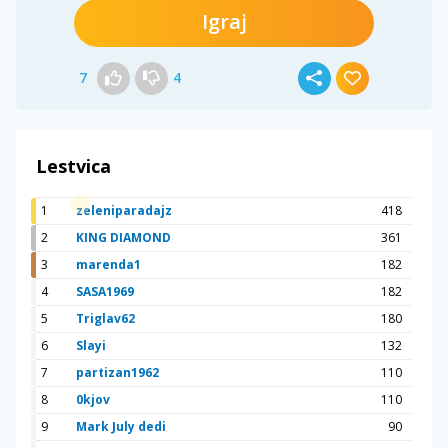
Igraj
7
4
Lestvica
1
zeleniparadajz
418
2
KING DIAMOND
361
3
marenda1
182
4
SASA1969
182
5
Triglav62
180
6
Slayi
132
7
partizan1962
110
8
0kjov
110
9
Mark July dedi
90