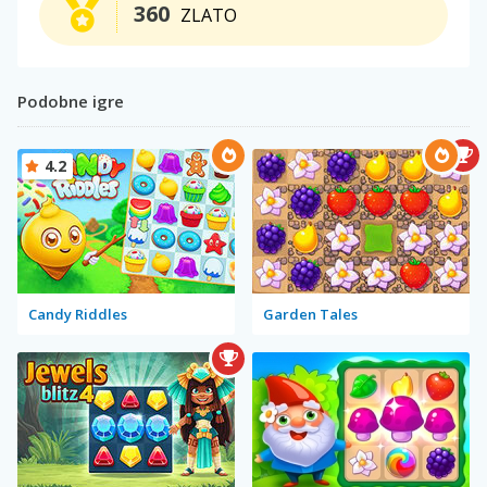
360
ZLATO
Podobne igre
4.2
Candy Riddles
Garden Tales