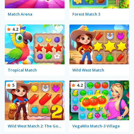
Match Arena
Forest Match 3
4.2
Tropical Match
Wild West Match
5
4.2
Wild West Match 2: The Gold Rush
VegaMix Match-3 Village