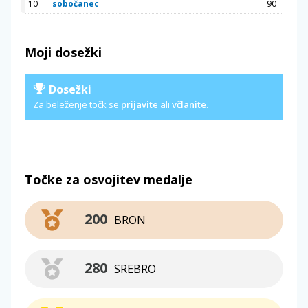
10
sobočanec
90
Moji dosežki
Dosežki
Za beleženje točk se
prijavite
ali
včlanite
.
Točke za osvojitev medalje
200
BRON
280
SREBRO