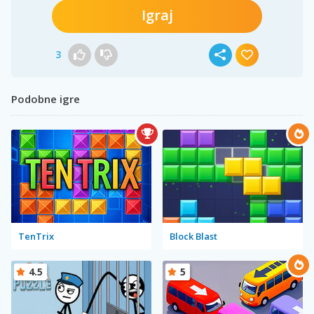
Igraj
3
Podobne igre
TenTrix
Block Blast
4.5
5