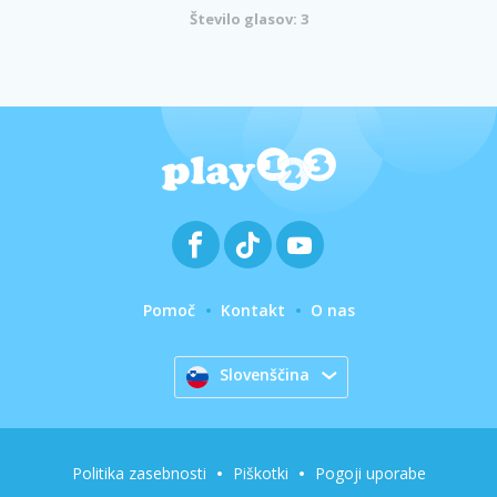
Število glasov: 3
Pomoč
Kontakt
O nas
Slovenščina
Politika zasebnosti
Piškotki
Pogoji uporabe