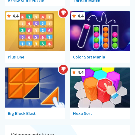
Arrow Slide Puzzle
Thread Match
4.4
4.4
Plus One
Color Sort Mania
4.4
Big Block Blast
Hexa Sort
Videoposnetek igre