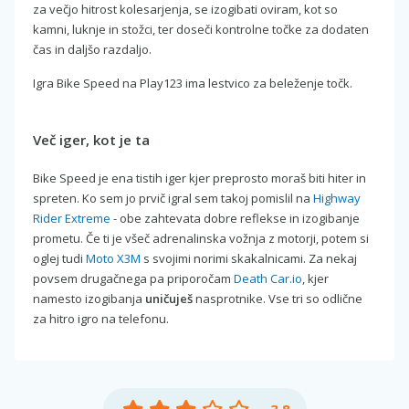
za večjo hitrost kolesarjenja, se izogibati oviram, kot so
kamni, luknje in stožci, ter doseči kontrolne točke za dodaten
čas in daljšo razdaljo.
Igra Bike Speed na Play123 ima lestvico za beleženje točk.
Več iger, kot je ta
Bike Speed je ena tistih iger kjer preprosto moraš biti hiter in
spreten. Ko sem jo prvič igral sem takoj pomislil na
Highway
Rider Extreme
- obe zahtevata dobre reflekse in izogibanje
prometu. Če ti je všeč adrenalinska vožnja z motorji, potem si
oglej tudi
Moto X3M
s svojimi norimi skakalnicami. Za nekaj
povsem drugačnega pa priporočam
Death Car.io
, kjer
namesto izogibanja
uničuješ
nasprotnike. Vse tri so odlične
za hitro igro na telefonu.