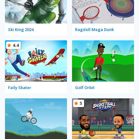
Ski King 2024
Ragdoll Mega Dunk
4.4
Faily Skater
Golf Orbit
5