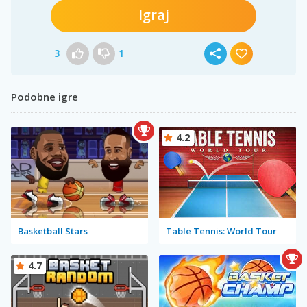
Igraj
3
1
Podobne igre
4.2
Basketball Stars
Table Tennis: World Tour
4.7