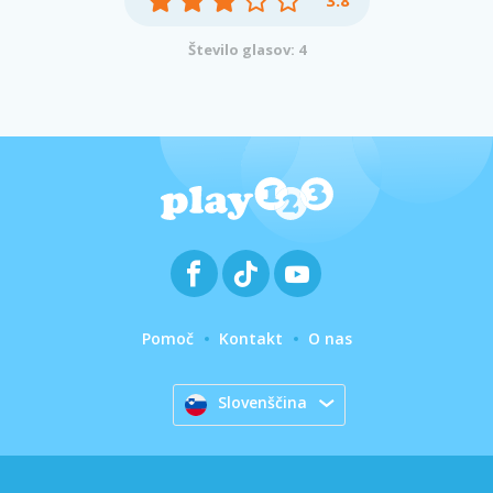
3.8
Število glasov: 4
Pomoč
Kontakt
O nas
Slovenščina