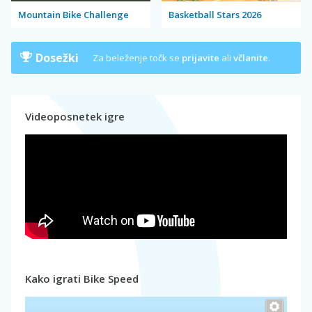
Mountain Bike Challenge
Basketball Stars 2026
Dosežki
Za beleženje točk se
prijavite
ali
včlanite
.
Videoposnetek igre
Kako igrati Bike Speed