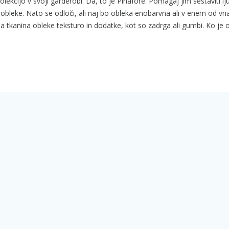
lekcijo v svoji garderobi. Da, to je Pinafore. Pomagaj jim sestaviti l
 obleke. Nato se odloči, ali naj bo obleka enobarvna ali v enem od vn
ima tkanina obleke teksturo in dodatke, kot so zadrga ali gumbi. Ko je 