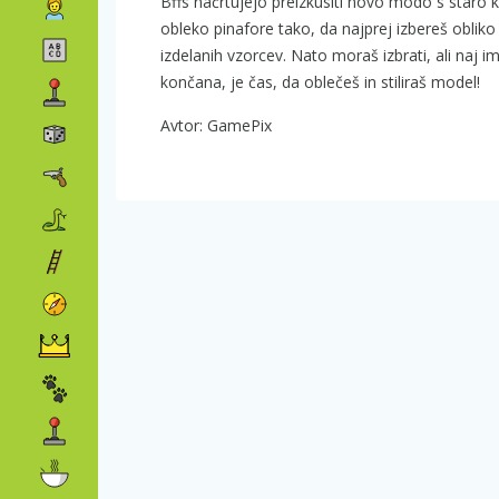
Bffs načrtujejo preizkusiti novo modo s staro ko
obleko pinafore tako, da najprej izbereš obliko
izdelanih vzorcev. Nato moraš izbrati, ali naj 
končana, je čas, da oblečeš in stiliraš model!
Avtor: GamePix