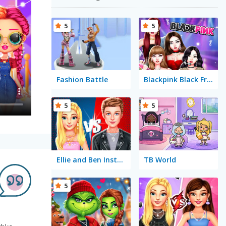
5
5
Fashion Battle
Blackpink Black Friday Fever
5
5
Ellie and Ben Insta Fashion
TB World
5