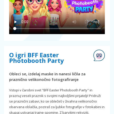
O igri BFF Easter
Photobooth Party
Obleci se, izdelaj maske in nanesi ličila za
praznično velikonočno fotografiranje
Vstopi v čarobni svet "BFF Easter Photobooth Party" in
praznuj veseli praznik s svojimi najboljšimi prijatelji! Pridruži
se praznični zabavi, ko se oblečeš v živahna velikonočno
obarvana oblačila, poziraš za ljubke fotografije v fotokabini in
skupaj ustvarjaj trajne spomine. Z barvitimi rekviziti,