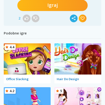
Igraj
2
Podobne igre
4.4
Office Slacking
Hair Do Design
4.2
5