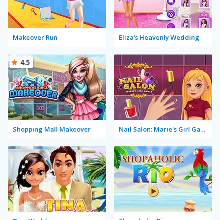
Makeover Run
Eliza's Heavenly Wedding
4.5
Shopping Mall Makeover
Nail Salon: Marie's Girl Games