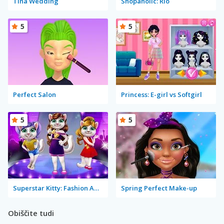
Tina Wedding
Shopaholic: Rio
5
5
Perfect Salon
Princess: E-girl vs Softgirl
5
5
Superstar Kitty: Fashion Award
Spring Perfect Make-up
Obiščite tudi