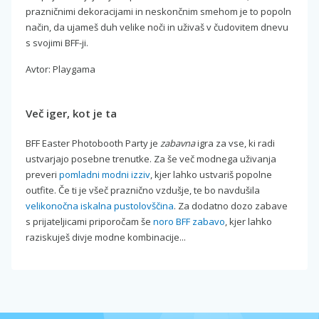
prazničnimi dekoracijami in neskončnim smehom je to popoln
način, da ujameš duh velike noči in uživaš v čudovitem dnevu
s svojimi BFF-ji.
Avtor: Playgama
Več iger, kot je ta
BFF Easter Photobooth Party je
zabavna
igra za vse, ki radi
ustvarjajo posebne trenutke. Za še več modnega uživanja
preveri
pomladni modni izziv
, kjer lahko ustvariš popolne
outfite. Če ti je všeč praznično vzdušje, te bo navdušila
velikonočna iskalna pustolovščina
. Za dodatno dozo zabave
s prijateljicami priporočam še
noro BFF zabavo
, kjer lahko
raziskuješ divje modne kombinacije...