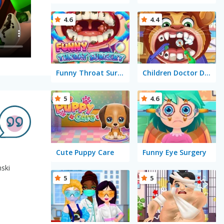
4.6
4.4
Funny Throat Surgery
Children Doctor Dentist 2
5
4.6
Cute Puppy Care
Funny Eye Surgery
nski
5
5