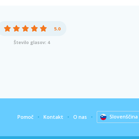
5.0
Število glasov: 4
Slovenščina
Pomoč
Kontakt
O nas