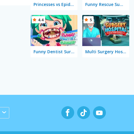
Princesses vs Epidemic
Funny Rescue Sumo
4.4
5
Funny Dentist Surgery
Multi Surgery Hospital: Doctor Game