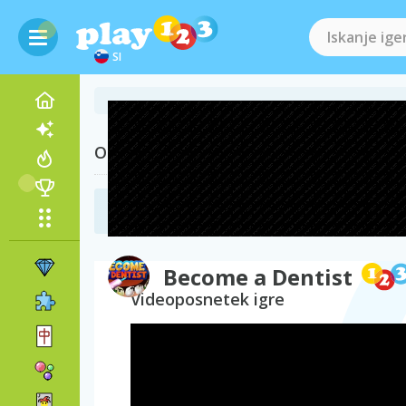
SI
Obiščite tudi
Zdravniške igre
(55)
Become a Dentist
Videoposnetek igre