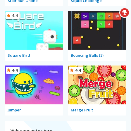
Stair Run Online
Squid Challenge
4.4
Square Bird
Bouncing Balls (2)
4.4
4.4
Jumper
Merge Fruit
Videoposnetek igre