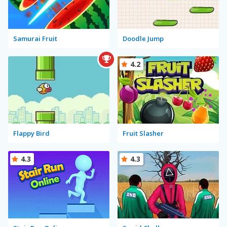
Samurai Fruit
Doodle Jump
4.2
Flappy Bird
Fruit Slasher
4.3
4.3