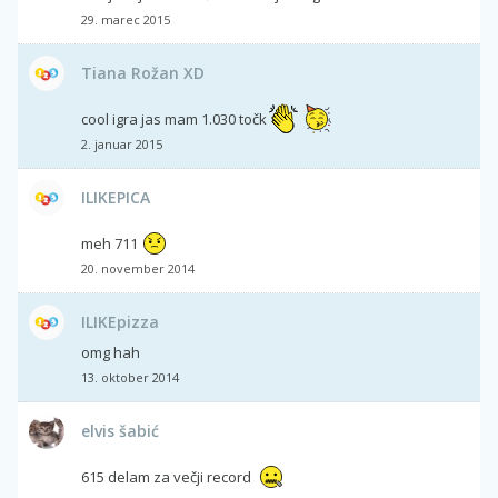
29. marec 2015
Tiana Rožan XD
cool igra jas mam 1.030 točk
2. januar 2015
ILIKEPICA
meh 711
20. november 2014
ILIKEpizza
omg hah
13. oktober 2014
elvis šabić
615 delam za večji record