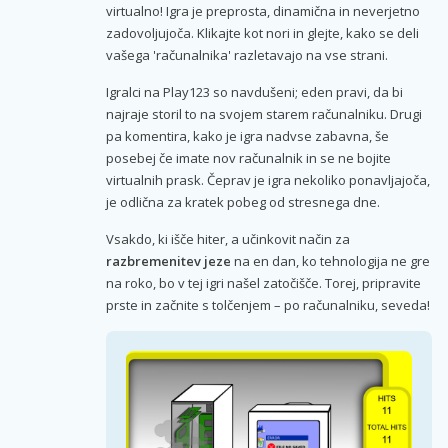
virtualno! Igra je preprosta, dinamična in neverjetno
zadovoljujoča. Klikajte kot nori in glejte, kako se deli
vašega 'računalnika' razletavajo na vse strani.
Igralci na Play123 so navdušeni; eden pravi, da bi
najraje storil to na svojem starem računalniku. Drugi
pa komentira, kako je igra nadvse zabavna, še
posebej če imate nov računalnik in se ne bojite
virtualnih prask. Čeprav je igra nekoliko ponavljajoča,
je odlična za kratek pobeg od stresnega dne.
Vsakdo, ki išče hiter, a učinkovit način za
razbremenitev jeze
na en dan, ko tehnologija ne gre
na roko, bo v tej igri našel zatočišče. Torej, pripravite
prste in začnite s tolčenjem – po računalniku, seveda!