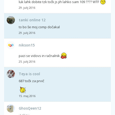
luk lahk dobite tzk točk js jih lahko sam 109 ???? WTF
29. julij 2016
tanki online 12
to bo še moj comp dočakal
29. julij 2016
nikson15
pazi se vidovs in račnalnik
25. julij 2016
Teya is cool
687 točk za prvič
15. maj 2016
GhosQeen12