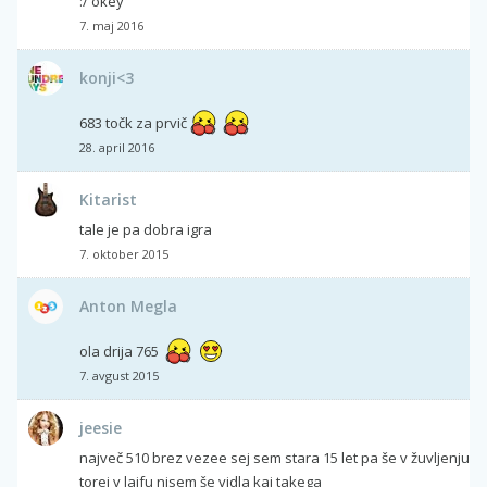
:/ okey
7. maj 2016
konji<3
683 točk za prvič
28. april 2016
Kitarist
tale je pa dobra igra
7. oktober 2015
Anton Megla
ola drija 765
7. avgust 2015
jeesie
največ 510 brez vezee sej sem stara 15 let pa še v žuvljenju
torej v lajfu nisem še vidla kaj takega