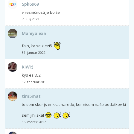
Spk6969
v resničnosti je bolše
7. julij 2022
Maniyalexa
fajn, ka se zjeziš
31. januar 2022
KIWI:)
kys ez 852
17. februar 2018
tim5mat
to sem skor js enkrat naredo, ker nisem našo podatkov ki
sem jih iskal
15. marec 2017