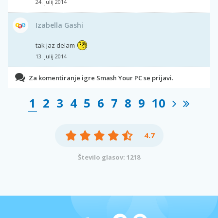
24. julij 2014
Izabella Gashi
tak jaz delam
13. julij 2014
Za komentiranje igre Smash Your PC se prijavi.
1
2
3
4
5
6
7
8
9
10
4.7
Število glasov: 1218