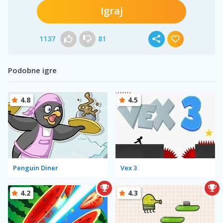
Igraj
1137
81
Podobne igre
4.8
4.5
Penguin Diner
Vex 3
4.2
4.3