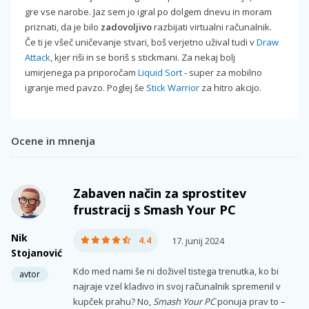
gre vse narobe. Jaz sem jo igral po dolgem dnevu in moram
priznati, da je bilo
zadovoljivo
razbijati virtualni računalnik.
Če ti je všeč uničevanje stvari, boš verjetno užival tudi v
Draw
Attack
, kjer riši in se boriš s stickmani. Za nekaj bolj
umirjenega pa priporočam
Liquid Sort
- super za mobilno
igranje med pavzo. Poglej še
Stick Warrior
za hitro akcijo.
Ocene in mnenja
Zabaven način za sprostitev
frustracij s Smash Your PC
Nik
4.4
17. junij 2024
Stojanović
Kdo med nami še ni doživel tistega trenutka, ko bi
avtor
najraje vzel kladivo in svoj računalnik spremenil v
kupček prahu? No,
Smash Your PC
ponuja prav to –