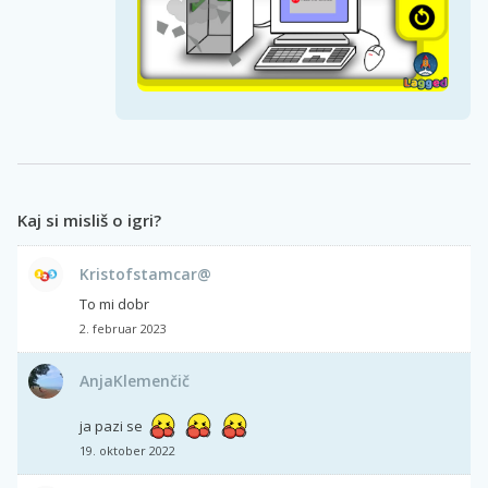
Kaj si misliš o igri?
Kristofstamcar@
To mi dobr
2. februar 2023
AnjaKlemenčič
ja pazi se
19. oktober 2022