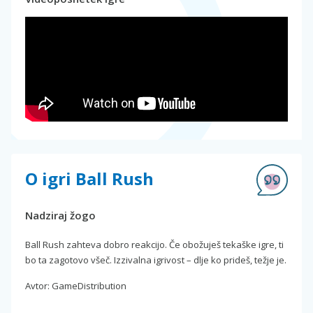
O igri Ball Rush
Nadziraj žogo
Ball Rush zahteva dobro reakcijo. Če obožuješ tekaške igre, ti
bo ta zagotovo všeč. Izzivalna igrivost – dlje ko prideš, težje je.
Avtor: GameDistribution