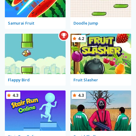
Samurai Fruit
Doodle Jump
4.2
Flappy Bird
Fruit Slasher
4.3
4.3