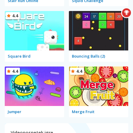
Stair Run Online
Squid Challenge
4.4
Square Bird
Bouncing Balls (2)
4.4
4.4
Jumper
Merge Fruit
Videoposnetek igre