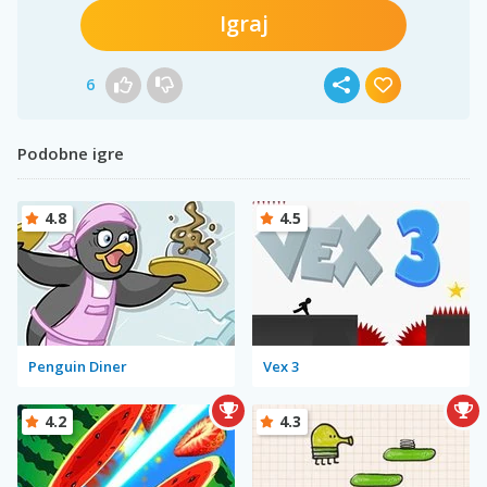
Igraj
6
Podobne igre
4.8
4.5
Penguin Diner
Vex 3
4.2
4.3