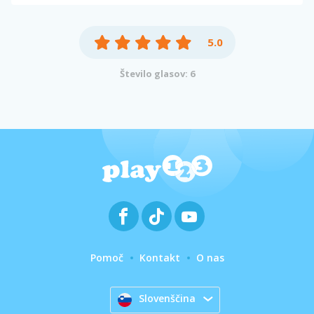
5.0
Število glasov: 6
Pomoč
Kontakt
O nas
Slovenščina