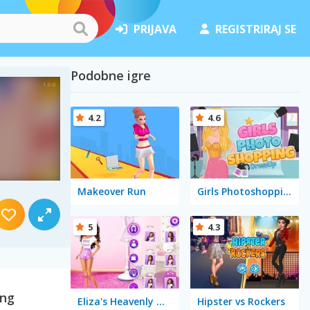
PRIJAVA
REGISTRIRAJ SE
Podobne igre
4.2
4.6
Makeover Run
Girls Photoshopping Dressup
5
4.3
ing
Eliza's Heavenly Wedding
Hipster vs Rockers