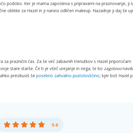
vročo podobo. Ker je mama zaposlena s pripravami na praznovanje, ji 
ične obleke za Hazel in ji nanesi odličen makeup. Nazadnje ji daj še 
a za praznični čas. Za še več zabavnih trenutkov s Hazel priporočam
svoje stare starše. Če ti je všeč urejanje in nega, te bo
zagotovo
navdu
 lahko preizkusiš še
posebno zahvalno pustolovščino
, kjer boš Hazel
5.0