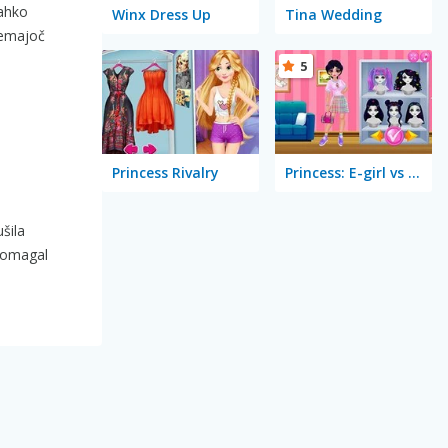
lahko
Winx Dress Up
Tina Wedding
ujemajoč
5
Princess Rivalry
Princess: E-girl vs Softgirl
šila
 pomagal