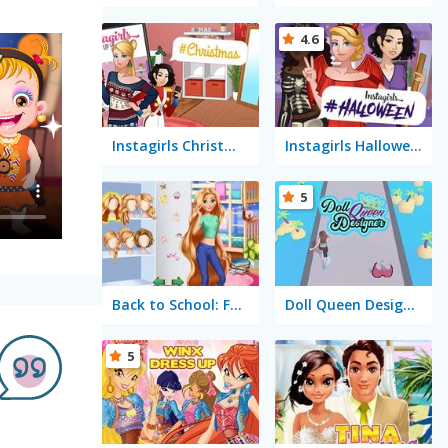
4.6
Instagirls Christmas Dress Up
Instagirls Halloween Dress Up
5
Back to School: Fashionistas
Doll Queen Designer
5