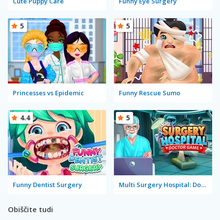
Cute Puppy Care
Funny Eye Surgery
5
5
Princesses vs Epidemic
Funny Rescue Sumo
4.4
5
Funny Dentist Surgery
Multi Surgery Hospital: Doctor Game
Obiščite tudi