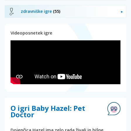
zdravniške igre
(55)
Videoposnetek igre
O igri Baby Hazel: Pet
Doctor
Dojenčica Hazel ima zelo rada živali in hišne