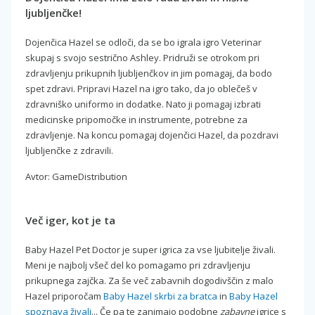
ljubljenčke!
Dojenčica Hazel se odloči, da se bo igrala igro Veterinar
skupaj s svojo sestrično Ashley. Pridruži se otrokom pri
zdravljenju prikupnih ljubljenčkov in jim pomagaj, da bodo
spet zdravi. Pripravi Hazel na igro tako, da jo oblečeš v
zdravniško uniformo in dodatke. Nato ji pomagaj izbrati
medicinske pripomočke in instrumente, potrebne za
zdravljenje. Na koncu pomagaj dojenčici Hazel, da pozdravi
ljubljenčke z zdravili.
Avtor: GameDistribution
Več iger, kot je ta
Baby Hazel Pet Doctor je super igrica za vse ljubitelje živali.
Meni je najbolj všeč del ko pomagamo pri zdravljenju
prikupnega zajčka. Za še več zabavnih dogodivščin z malo
Hazel priporočam
Baby Hazel skrbi za bratca
in
Baby Hazel
spoznava živali
... Če pa te zanimajo podobne
zabavne
igrice s