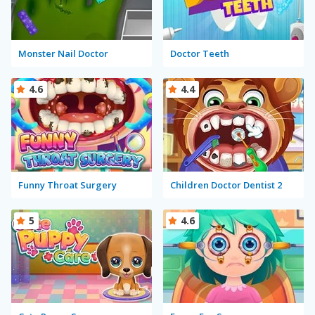
Monster Nail Doctor
Doctor Teeth
4.6
4.4
Funny Throat Surgery
Children Doctor Dentist 2
5
4.6