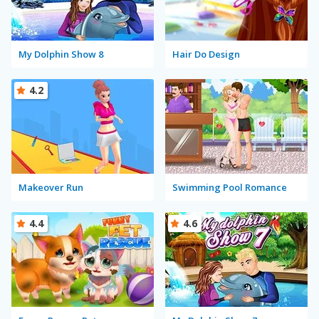
My Dolphin Show 8
Hair Do Design
4.2
Makeover Run
Swimming Pool Romance
4.4
4.6