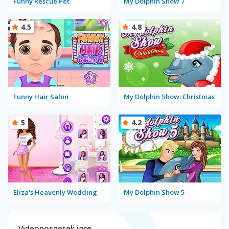
Funny Rescue Pet
My Dolphin Show 7
4.5
4.8
Funny Hair Salon
My Dolphin Show: Christmas
5
4.2
Eliza's Heavenly Wedding
My Dolphin Show 5
Videoposnetek igre