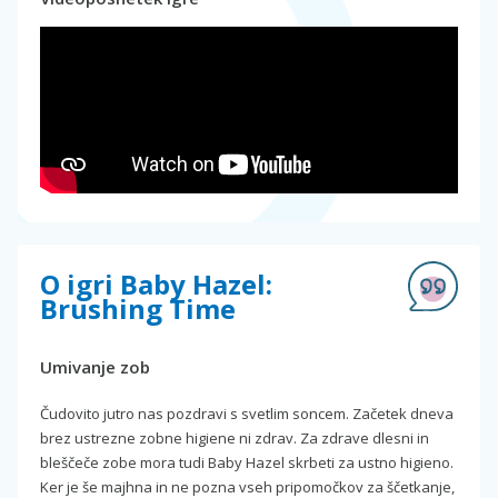
O igri Baby Hazel:
Brushing Time
Umivanje zob
Čudovito jutro nas pozdravi s svetlim soncem. Začetek dneva
brez ustrezne zobne higiene ni zdrav. Za zdrave dlesni in
bleščeče zobe mora tudi Baby Hazel skrbeti za ustno higieno.
Ker je še majhna in ne pozna vseh pripomočkov za ščetkanje,