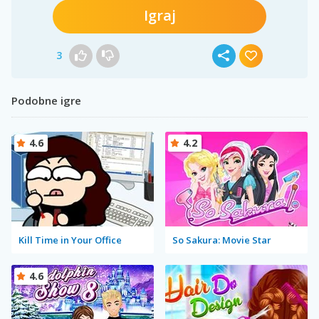
Igraj
3
Podobne igre
4.6
4.2
Kill Time in Your Office
So Sakura: Movie Star
4.6