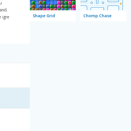
u
raniš
Shape Grid
Chomp Chase
e igre