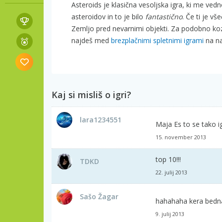
Asteroids je klasična vesoljska igra, ki me ved
asteroidov in to je bilo
fantastično
. Če ti je v
Zemljo pred nevarnimi objekti. Za podobno k
najdeš med
brezplačnimi spletnimi igrami
na na
Kaj si misliš o igri?
lara1234551
Maja Es to se tako i
15. november 2013
top 10!!!
TDKD
22. julij 2013
Sašo Žagar
hahahaha kera bedna 
9. julij 2013