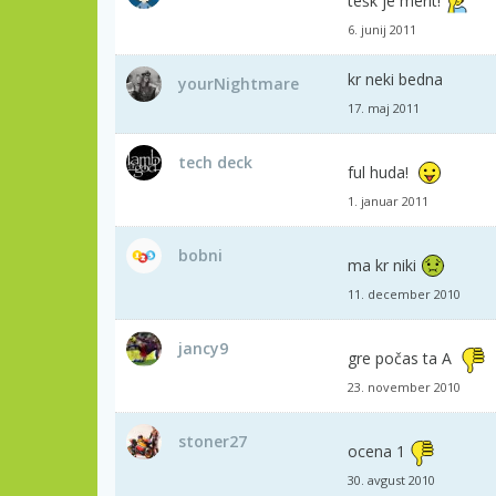
tešk je merit!
6. junij 2011
kr neki bedna
yourNightmare
17. maj 2011
tech deck
ful huda!
1. januar 2011
bobni
ma kr niki
11. december 2010
jancy9
gre počas ta A
23. november 2010
stoner27
ocena 1
30. avgust 2010