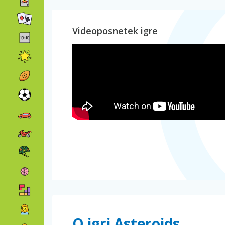
Videoposnetek igre
O igri Asteroids