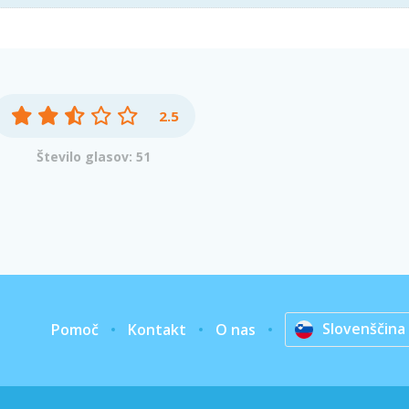
2.5
Število glasov: 51
Slovenščina
Pomoč
Kontakt
O nas