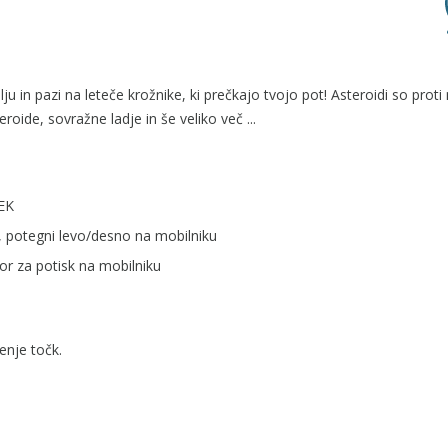
u in pazi na leteče krožnike, ki prečkajo tvojo pot! Asteroidi so proti
eroide, sovražne ladje in še veliko več ...
TEK
D, potegni levo/desno na mobilniku
gor za potisk na mobilniku
enje točk.