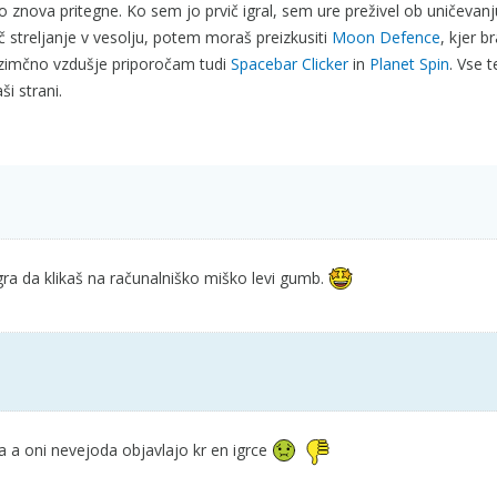
no znova pritegne. Ko sem jo prvič igral, sem ure preživel ob uničevanj
šeč streljanje v vesolju, potem moraš preizkusiti
Moon Defence
, kjer b
ozimčno vzdušje priporočam tudi
Spacebar Clicker
in
Planet Spin
. Vse t
ši strani.
gra da klikaš na računalniško miško levi gumb.
a oni nevejoda objavlajo kr en igrce