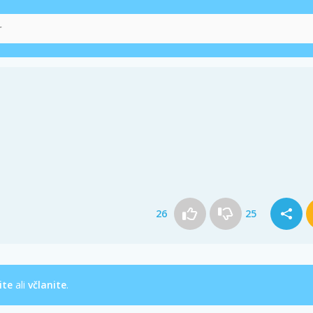
26
25
ite
ali
včlanite
.