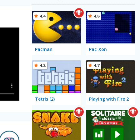
4.4
4.8
Pacman
Pac-Xon
4.2
4.7
Tetris (2)
Playing with Fire 2