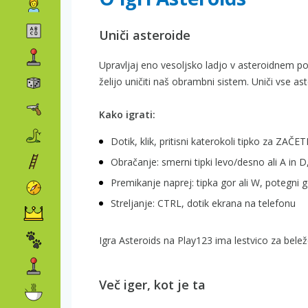
Uniči asteroide
Upravljaj eno vesoljsko ladjo v asteroidnem polj
želijo uničiti naš obrambni sistem. Uniči vse ast
Kako igrati:
Dotik, klik, pritisni katerokoli tipko za ZAČE
Obračanje: smerni tipki levo/desno ali A in 
Premikanje naprej: tipka gor ali W, potegni 
Streljanje: CTRL, dotik ekrana na telefonu
Igra Asteroids na Play123 ima lestvico za belež
Več iger, kot je ta