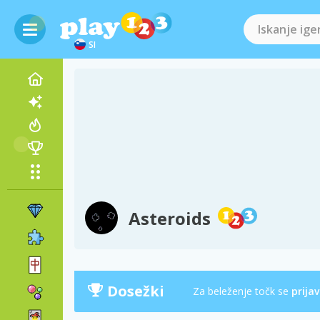
SI
Asteroids
Dosežki
Za beleženje točk se
prijav