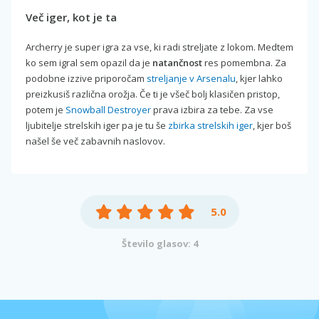
Več iger, kot je ta
Archerry je super igra za vse, ki radi streljate z lokom. Medtem
ko sem igral sem opazil da je
natančnost
res pomembna. Za
podobne izzive priporočam
streljanje v Arsenalu
, kjer lahko
preizkusiš različna orožja. Če ti je všeč bolj klasičen pristop,
potem je
Snowball Destroyer
prava izbira za tebe. Za vse
ljubitelje strelskih iger pa je tu še
zbirka strelskih iger
, kjer boš
našel še več zabavnih naslovov.
5.0
Število glasov: 4