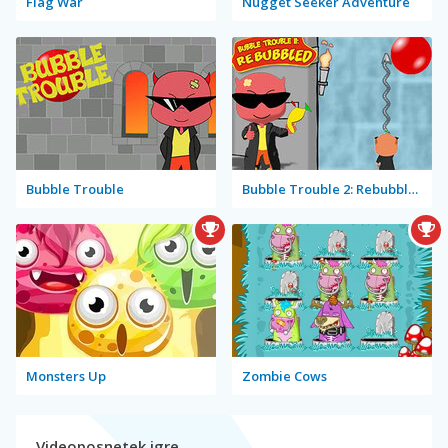
Flag War
Nugget Seeker Adventure
Bubble Trouble
Bubble Trouble 2: Rebubbled
Monsters Up
Zombie Cows
Videoposnetek igre