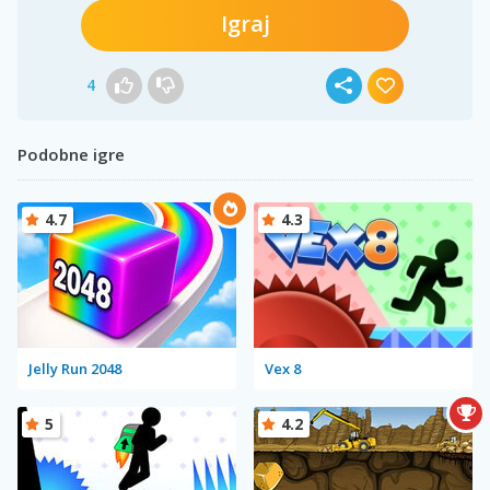
Igraj
4
Podobne igre
4.7
4.3
Jelly Run 2048
Vex 8
5
4.2