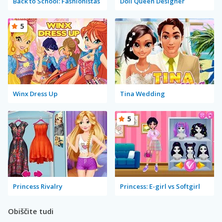
Back to School: Fashionistas
Doll Queen Designer
5
Winx Dress Up
Tina Wedding
5
Princess Rivalry
Princess: E-girl vs Softgirl
Obiščite tudi