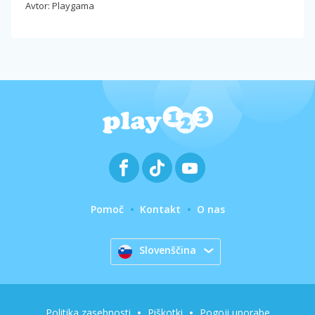
Avtor: Playgama
Pomoč
Kontakt
O nas
Slovenščina
Politika zasebnosti
Piškotki
Pogoji uporabe