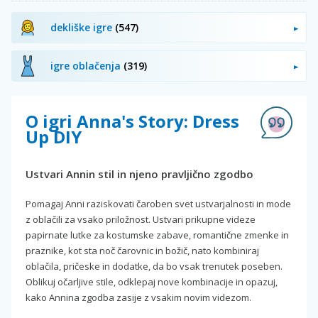
dekliške igre
(547)
igre oblačenja
(319)
O igri Anna's Story: Dress
Up DIY
Ustvari Annin stil in njeno pravljično zgodbo
Pomagaj Anni raziskovati čaroben svet ustvarjalnosti in mode
z oblačili za vsako priložnost. Ustvari prikupne videze
papirnate lutke za kostumske zabave, romantične zmenke in
praznike, kot sta noč čarovnic in božič, nato kombiniraj
oblačila, pričeske in dodatke, da bo vsak trenutek poseben.
Oblikuj očarljive stile, odklepaj nove kombinacije in opazuj,
kako Annina zgodba zasije z vsakim novim videzom.