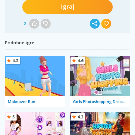
Igraj
2
Podobne igre
4.2
4.6
Makeover Run
Girls Photoshopping Dressup
5
4.3