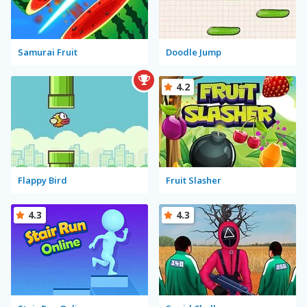
Samurai Fruit
Doodle Jump
4.2
Flappy Bird
Fruit Slasher
4.3
4.3