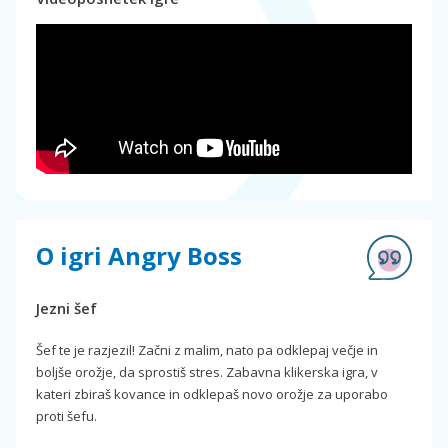
O igri Angry Boss
Jezni šef
Šef te je razjezil! Začni z malim, nato pa odklepaj večje in
boljše orožje, da sprostiš stres. Zabavna klikerska igra, v
kateri zbiraš kovance in odklepaš novo orožje za uporabo
proti šefu.