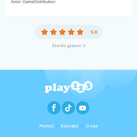
Avtor: GameDistribution
5.0
Število glasov: 3
Pomoč
Kontakt
O nas