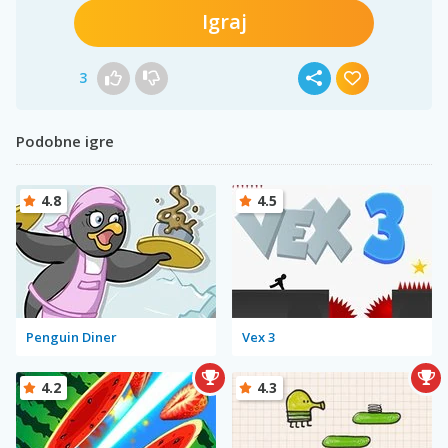
Igraj
3
Podobne igre
4.8
4.5
Penguin Diner
Vex 3
4.2
4.3