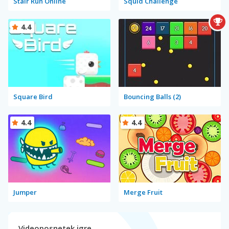
Stair Run Online
Squid Challenge
4.4
Square Bird
Bouncing Balls (2)
4.4
4.4
Jumper
Merge Fruit
Videoposnetek igre