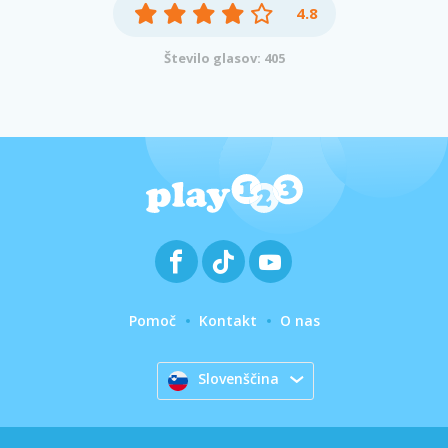
4.8
Število glasov: 405
Pomoč
Kontakt
O nas
Slovenščina