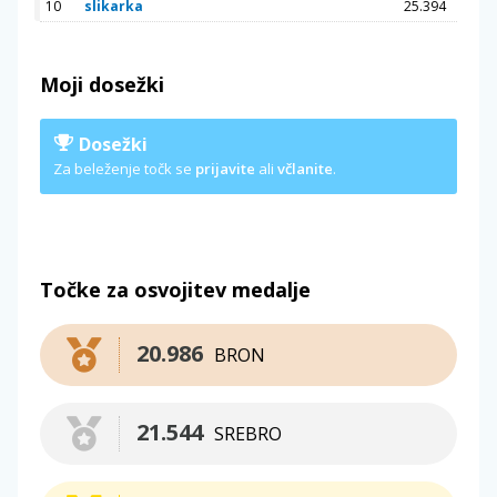
10
slikarka
25.394
Moji dosežki
Dosežki
Za beleženje točk se
prijavite
ali
včlanite
.
Točke za osvojitev medalje
20.986
BRON
21.544
SREBRO