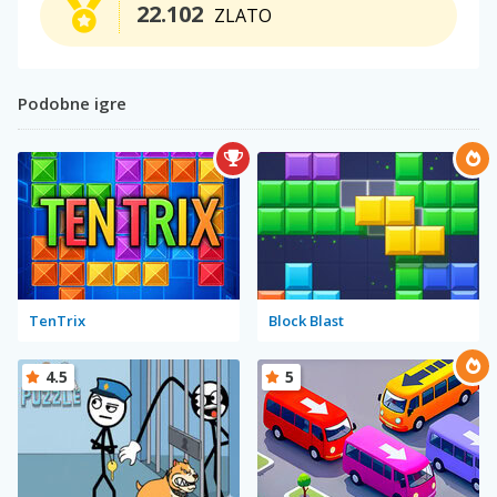
22.102
ZLATO
Podobne igre
TenTrix
Block Blast
4.5
5