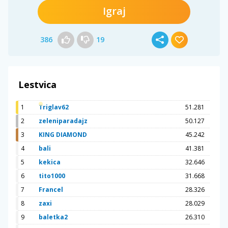
Igraj
386
19
Lestvica
1
Triglav62
51.281
2
zeleniparadajz
50.127
3
KING DIAMOND
45.242
4
bali
41.381
5
kekica
32.646
6
tito1000
31.668
7
Francel
28.326
8
zaxi
28.029
9
baletka2
26.310