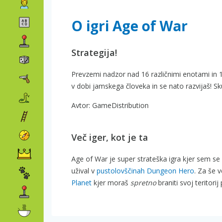
O igri Age of War
Strategija!
Prevzemi nadzor nad 16 različnimi enotami in 15 
v dobi jamskega človeka in se nato razvijaš! Sku
Avtor: GameDistribution
Več iger, kot je ta
Age of War je super strateška igra kjer sem se
užival v
pustolovščinah Dungeon Hero
. Za še 
Planet
kjer moraš
spretno
braniti svoj teritorij