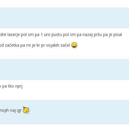
re laserje pol sm pa 1 uro pustu pol sm pa nazaj pršu pa je pisal
od začetka pa mi je kr pr vojakih začel
o pa tko nprj
ojih naj igr