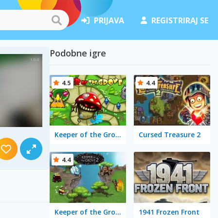
PRIJAVA
REGISTRIRAJ SE
Podobne igre
4.5
4.4
Keeper of the Grove
Cursed Treasure 2
4.4
Keeper of the Grove 2
1941 Frozen Front