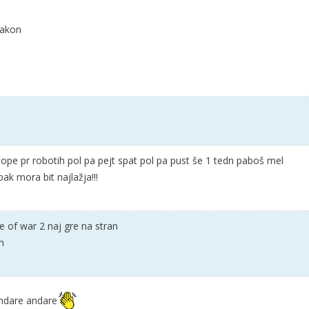
zakon
 tope pr robotih pol pa pejt spat pol pa pust še 1 tedn paboš mel
k mora bit najlažja!!!
e of war 2 naj gre na stran
m
ndare andare