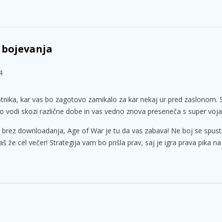
a bojevanja
4
sprotnika, kar vas bo zagotovo zamikalo za kar nekaj ur pred zaslonom. S
epo vodi skozi različne dobe in vas vedno znova preseneča s super vojak
ti, brez downloadanja, Age of War je tu da vas zabava! Ne boj se spust
š že cel večer! Strategija vam bo prišla prav, saj je igra prava pika na