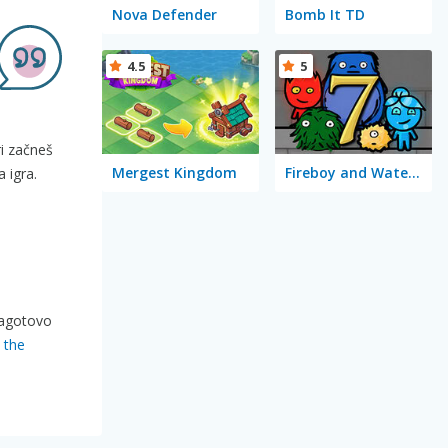
Nova Defender
Bomb It TD
4.5
5
ri začneš
Mergest Kingdom
Fireboy and Watergirl 7: and Friends
 igra.
zagotovo
 the