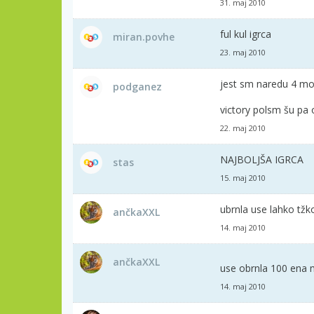
31. maj 2010
ful kul igrca
miran.povhe
23. maj 2010
jest sm naredu 4 mod
podganez
victory polsm šu pa 
22. maj 2010
NAJBOLJŠA IGRCA
stas
15. maj 2010
ubrnla use lahko tžk
ančkaXXL
14. maj 2010
ančkaXXL
use obrnla 100 ena m
14. maj 2010