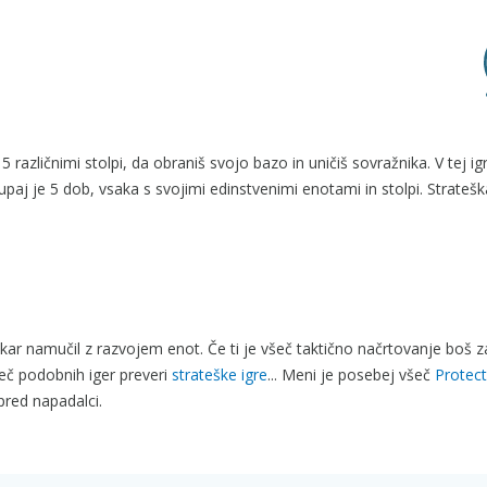
različnimi stolpi, da obraniš svojo bazo in uničiš sovražnika. V tej ig
paj je 5 dob, vsaka s svojimi edinstvenimi enotami in stolpi. Strateška
 kar namučil z razvojem enot. Če ti je všeč taktično načrtovanje boš 
več podobnih iger preveri
strateške igre
... Meni je posebej všeč
Protect
 pred napadalci.