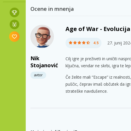
Ocene in mnenja
Age of War - Evolucij
27. junij 202
4.5
Nik
Cilj igre je preživeti in uničiti na
Stojanović
ključna, vendar ne skrbi, igra te l
avtor
Če želite mali “Escape” iz realnos
puščic, čeprav imaš občutek da igra
strateške navdušence.