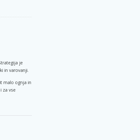
trategija je
i in varovanji.
it malo ognja in
 i za vse