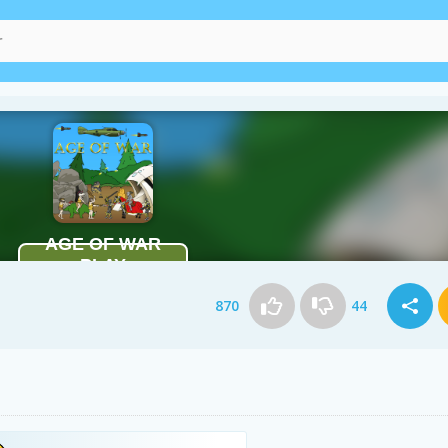
870
44