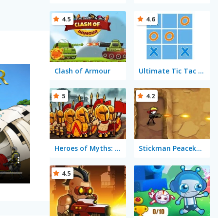
4.5
4.6
Clash of Armour
Ultimate Tic Tac Toe Multiplayer
5
4.2
Heroes of Myths: Warriors of Gods
Stickman Peacekeeper
4.5