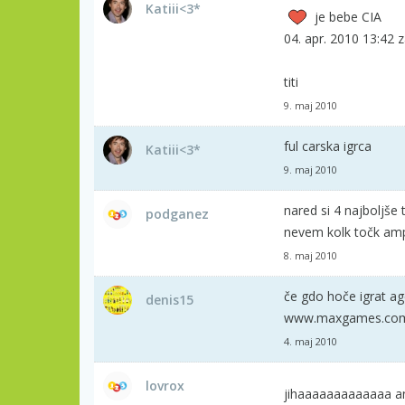
Katiii<3*
je bebe CIA
04. apr. 2010 13:42 
titi
9. maj 2010
ful carska igrca
Katiii<3*
9. maj 2010
nared si 4 najboljše
podganez
nevem kolk točk ampa
8. maj 2010
če gdo hoče igrat ag
denis15
www.maxgames.co
4. maj 2010
lovrox
jihaaaaaaaaaaaaa a