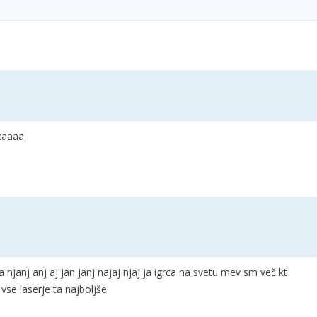
kaaaa
ja njanj anj aj jan janj najaj njaj ja igrca na svetu mev sm več kt
vse laserje ta najboljše