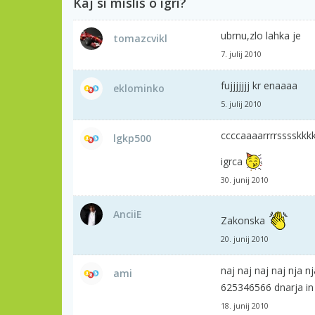
Kaj si misliš o igri?
ubrnu,zlo lahka je
tomazcvikl
7. julij 2010
fujjjjjjj kr enaaaa
eklominko
5. julij 2010
ccccaaaarrrrsssskkk
lgkp500
igrca
30. junij 2010
AnciiE
Zakonska
20. junij 2010
naj naj naj naj nja n
ami
625346566 dnarja in 
18. junij 2010