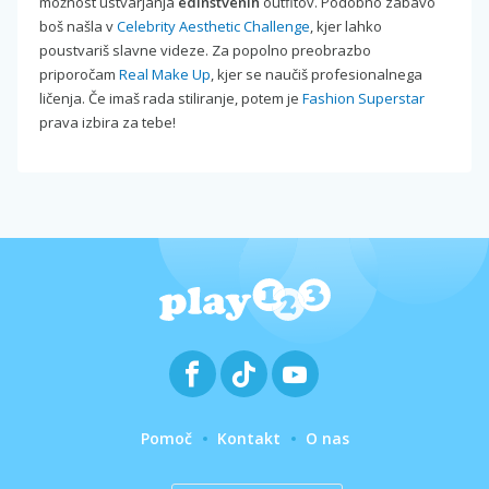
možnost ustvarjanja
edinstvenih
outfitov. Podobno zabavo
boš našla v
Celebrity Aesthetic Challenge
, kjer lahko
poustvariš slavne videze. Za popolno preobrazbo
priporočam
Real Make Up
, kjer se naučiš profesionalnega
ličenja. Če imaš rada stiliranje, potem je
Fashion Superstar
prava izbira za tebe!
Pomoč
Kontakt
O nas