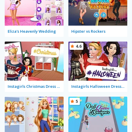
Eliza's Heavenly Wedding
Hipster vs Rockers
4.6
Instagirls Christmas Dress Up
Instagirls Halloween Dress Up
5