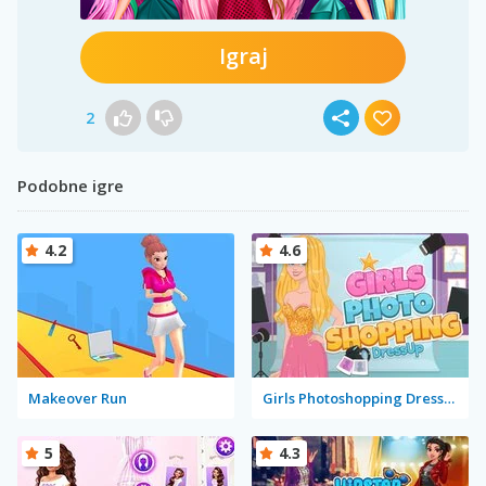
Igraj
2
Podobne igre
4.2
4.6
Makeover Run
Girls Photoshopping Dressup
5
4.3