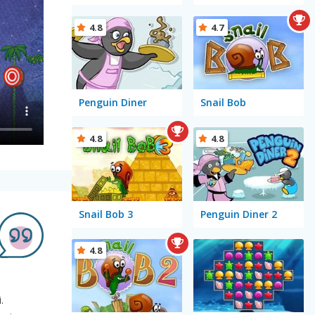
4.8
4.7
Penguin Diner
Snail Bob
4.8
4.8
Snail Bob 3
Penguin Diner 2
4.8
.