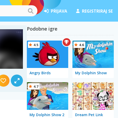
PRIJAVA
REGISTRIRAJ SE
Podobne igre
4.5
4.6
Angry Birds
My Dolphin Show
4.7
My Dolphin Show 2
Dream Pet Link