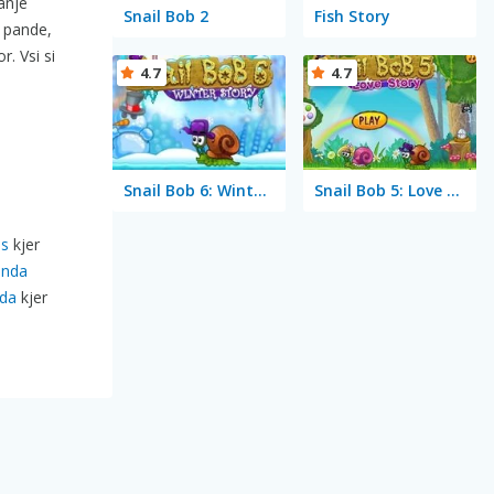
anje
Snail Bob 2
Fish Story
e pande,
. Vsi si
4.7
4.7
Snail Bob 6: Winter Story
Snail Bob 5: Love Story
as
kjer
anda
da
kjer