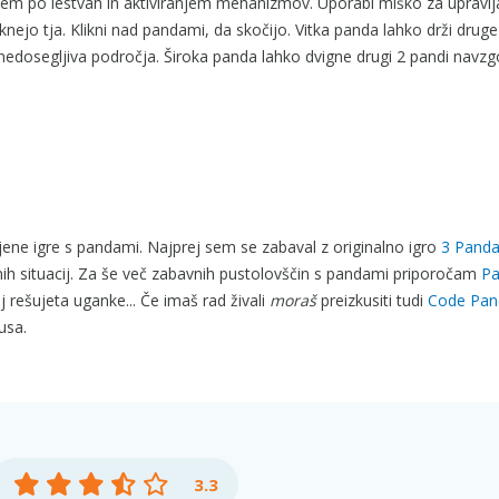
jem po lestvah in aktiviranjem mehanizmov. Uporabi miško za upravlj
nejo tja. Klikni nad pandami, da skočijo. Vitka panda lahko drži drug
edosegljiva področja. Široka panda lahko dvigne drugi 2 pandi navzgor
ljene igre s pandami. Najprej sem se zabaval z originalno igro
3 Pand
h situacij. Za še več zabavnih pustolovščin s pandami priporočam
P
 rešujeta uganke... Če imaš rad živali
moraš
preizkusiti tudi
Code Pan
usa.
3.3