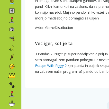
Premagaj ovire s pritiskanjem gumbov, plezan
pand. Klikni kamorkoli na zaslonu, da se premak
ko visijo navzdol. Majhno pando lahko vržeš v n
morajo medsebojno pomagati za uspeh.
Avtor: GameDistribution
Več iger, kot je ta
3 Pandas 2. Night je super nadaljevanje priljub
sem pomagal trem pandam pobegniti iz nevarni
Escape With Piggy 2
kjer panda in pujsek skupaj
na zabaven način programiraš pando do bamb