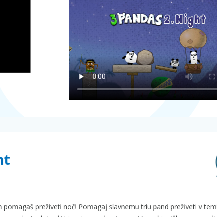
ht
m pomagaš preživeti noč! Pomagaj slavnemu triu pand preživeti v temi