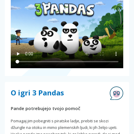
O igri 3 Pandas
Pande potrebujejo tvojo pomoč
Pomagaj jim pobegniti s piratske ladje, prebiti se skozi
džungle na otoku in mimo plemenskih ljudi, ki jih želijo ujeti.
Vsaka panda ima poseben trik, ki ga lahko naredi, da si med