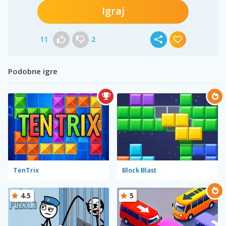
Igraj
11
2
Podobne igre
TenTrix
Block Blast
4.5
5