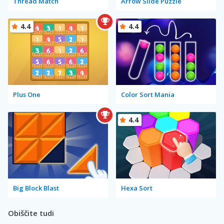
Thread Match
Arrow Slide Puzzle
4.4
4.4
Plus One
Color Sort Mania
4.4
Big Block Blast
Hexa Sort
Obiščite tudi