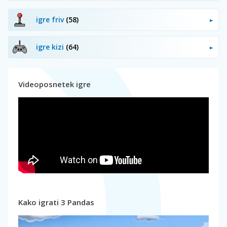
igre friv
(58)
igre kizi
(64)
Videoposnetek igre
Kako igrati 3 Pandas