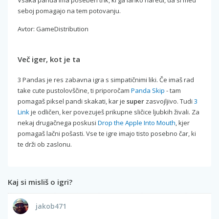
seboj pomagajo na tem potovanju.
Avtor: GameDistribution
Več iger, kot je ta
3 Pandas je res zabavna igra s simpatičnimi liki. Če imaš rad
take cute pustolovščine, ti priporočam
Panda Skip
- tam
pomagaš piksel pandi skakati, kar je
super
zasvojljivo. Tudi
3
Link
je odličen, ker povezuješ prikupne sličice ljubkih živali. Za
nekaj drugačnega poskusi
Drop the Apple Into Mouth
, kjer
pomagaš lačni pošasti. Vse te igre imajo tisto posebno čar, ki
te drži ob zaslonu.
Kaj si misliš o igri?
jakob471