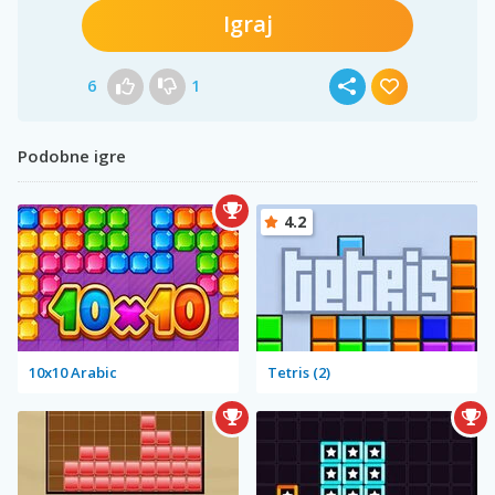
Igraj
6
1
Podobne igre
4.2
10x10 Arabic
Tetris (2)