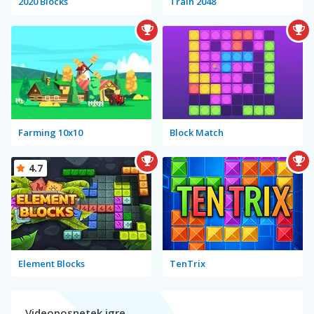
2020 Blocks
Train 2048
Farming 10x10
Block Match
4.7
Element Blocks
TenTrix
Videoposnetek igre