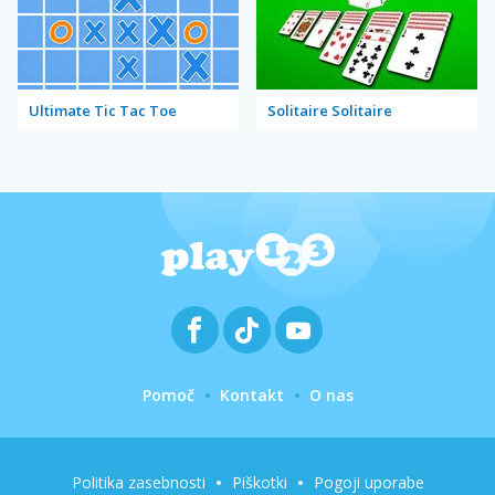
Ultimate Tic Tac Toe
Solitaire Solitaire
Pomoč
Kontakt
O nas
Politika zasebnosti
Piškotki
Pogoji uporabe