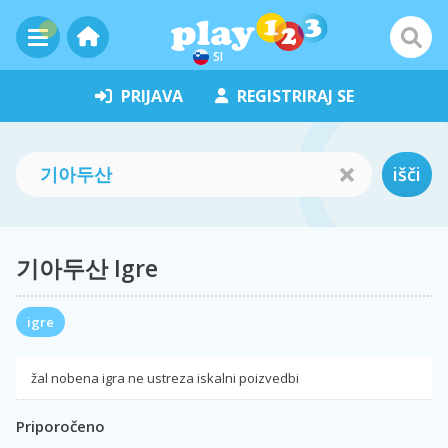
SI
PRIJAVA
REGISTRIRAJ SE
išči
기아두산 Igre
igre
žal nobena igra ne ustreza iskalni poizvedbi
Priporočeno