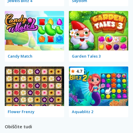
Jewels Blitz 4
Skydom
Candy Match
Garden Tales 3
4.7
Flower Frenzy
Aquablitz 2
Obiščite tudi