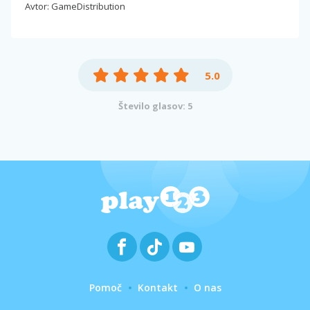
Avtor: GameDistribution
5.0
Število glasov: 5
Pomoč
Kontakt
O nas