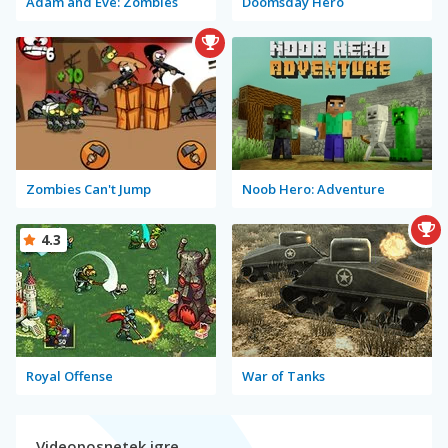
Adam and Eve: Zombies
Doomsday Hero
Zombies Can't Jump
Noob Hero: Adventure
4.3
Royal Offense
War of Tanks
Videoposnetek igre