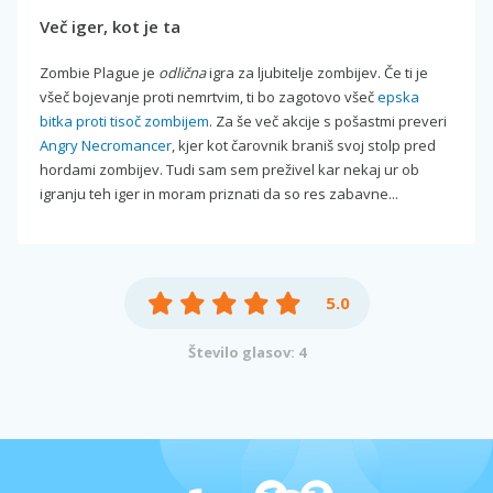
Več iger, kot je ta
Zombie Plague je
odlična
igra za ljubitelje zombijev. Če ti je
všeč bojevanje proti nemrtvim, ti bo zagotovo všeč
epska
bitka proti tisoč zombijem
. Za še več akcije s pošastmi preveri
Angry Necromancer
, kjer kot čarovnik braniš svoj stolp pred
hordami zombijev. Tudi sam sem preživel kar nekaj ur ob
igranju teh iger in moram priznati da so res zabavne...
5.0
Število glasov: 4