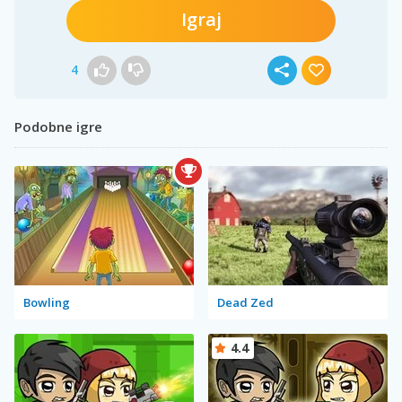
Igraj
4
Podobne igre
Bowling
Dead Zed
4.4