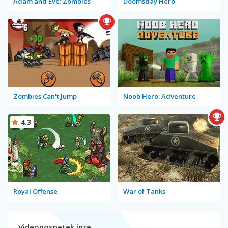
Adam and Eve: Zombies
Doomsday Hero
Zombies Can't Jump
Noob Hero: Adventure
4.3
Royal Offense
War of Tanks
Videoposnetek igre