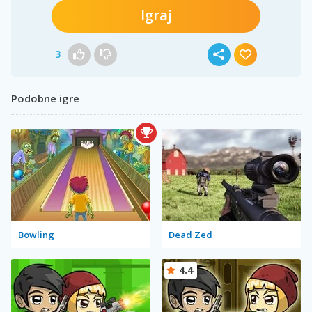
Igraj
3
Podobne igre
Bowling
Dead Zed
4.4