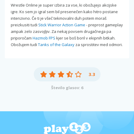
Wrestle Online je super izbira za vse, ki obožujejo akcijske
igre. Ko sem jo igral sem bil presenečen kako hitro postane
intenzivno. Če ti je všeč tekmovalni duh potem moraš
preizkusiti tudi
Stick Warrior Action Game
- preprost gameplay
ampak zelo zasvojljiv. Za nekaj povsem drugačnega pa
priporočam
Hazmob FPS
kjer se boš boril v ekipnih bitkah.
Obožujem tudi
Tanks of the Galaxy
za sprostitev med odmori.
3.3
Število glasov: 6