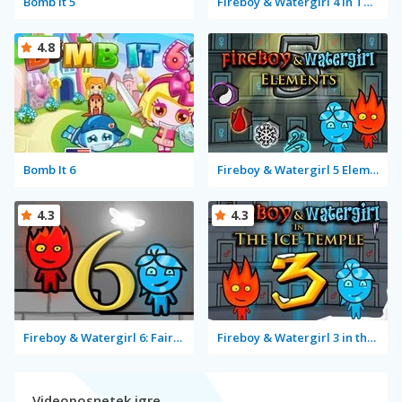
Bomb It 5
Fireboy & Watergirl 4 in The Crystal Temple
4.8
Bomb It 6
Fireboy & Watergirl 5 Elements
4.3
4.3
Fireboy & Watergirl 6: Fairy Tales
Fireboy & Watergirl 3 in the Ice Temple
Videoposnetek igre