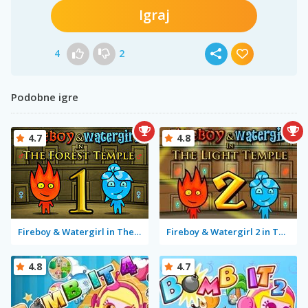
Igraj
4
2
Podobne igre
4.7
4.8
Fireboy & Watergirl in The Forest Temple
Fireboy & Watergirl 2 in The Light Temple
4.8
4.7