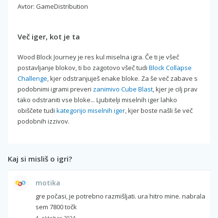
Avtor: GameDistribution
Več iger, kot je ta
Wood Block Journey je res kul miselna igra. Če ti je všeč
postavljanje blokov, ti bo zagotovo všeč tudi
Block Collapse
Challenge
, kjer odstranjuješ enake bloke. Za še več zabave s
podobnimi igrami preveri
zanimivo Cube Blast
, kjer je cilj prav
tako odstraniti vse bloke... Ljubitelji miselnih iger lahko
obiščete tudi
kategorijo miselnih iger
, kjer boste našli še več
podobnih izzivov.
Kaj si misliš o igri?
motika
gre počasi, je potrebno razmišljati. ura hitro mine. nabrala
sem 7800 točk
4. oktober 2024