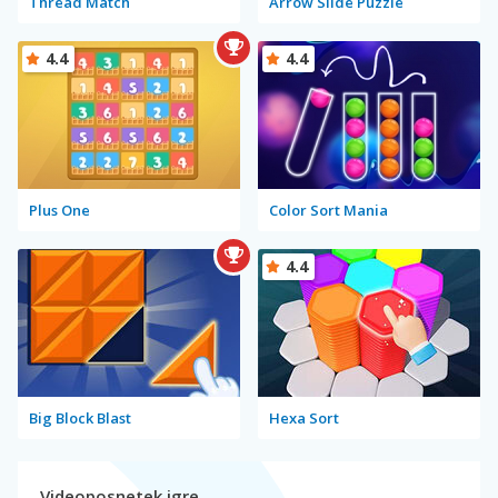
Thread Match
Arrow Slide Puzzle
4.4
4.4
Plus One
Color Sort Mania
4.4
Big Block Blast
Hexa Sort
Videoposnetek igre