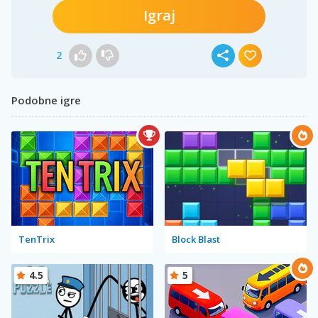
Igraj
2
Podobne igre
TenTrix
Block Blast
4.5
5