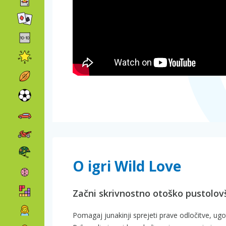
O igri Wild Love
Začni skrivnostno otoško pustolovš
Pomagaj junakinji sprejeti prave odločitve, ugoto