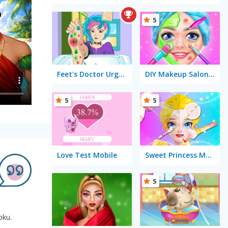
5
Feet's Doctor Urgent Care
DIY Makeup Salon: SPA Makeover Studio
5
5
Love Test Mobile
Sweet Princess Makeup Party
5
oku.