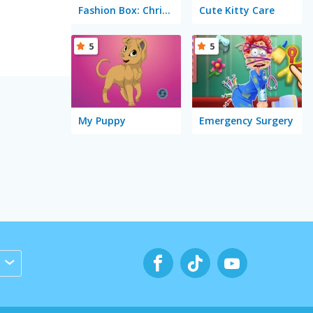
Fashion Box: Christmas Diva
Cute Kitty Care
5
5
My Puppy
Emergency Surgery