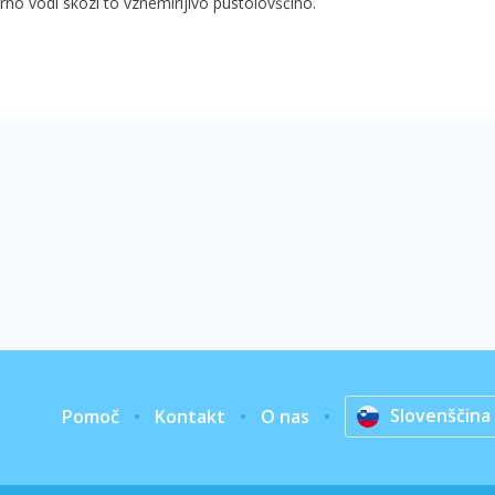
arno vodi skozi to vznemirljivo pustolovščino.
Slovenščina
Pomoč
Kontakt
O nas