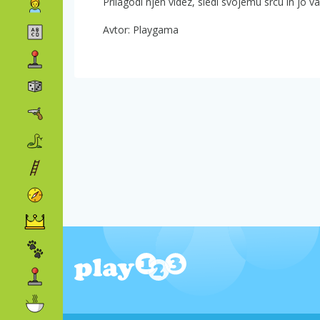
Prilagodi njen videz, sledi svojemu srcu in jo v
Avtor: Playgama