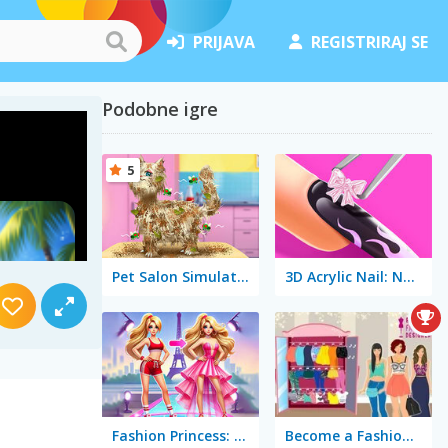
PRIJAVA
REGISTRIRAJ SE
Podobne igre
5
Pet Salon Simulator
3D Acrylic Nail: Nail Art Game
Fashion Princess: Dress Up for Girls
Become a Fashion Designer