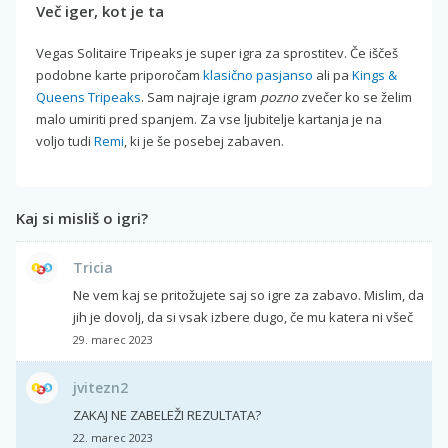
Več iger, kot je ta
Vegas Solitaire Tripeaks je super igra za sprostitev. Če iščeš
podobne karte priporočam
klasično pasjanso
ali pa
Kings &
Queens Tripeaks
. Sam najraje igram
pozno
zvečer ko se želim
malo umiriti pred spanjem. Za vse ljubitelje kartanja je na
voljo tudi
Remi
, ki je še posebej zabaven.
Kaj si misliš o igri?
Tricia
Ne vem kaj se pritožujete saj so igre za zabavo. Mislim, da
jih je dovolj, da si vsak izbere dugo, če mu katera ni všeč
29. marec 2023
jvitezn2
ZAKAJ NE ZABELEŽI REZULTATA?
22. marec 2023