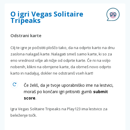
O igri Vegas Solitaire
Tripeaks
Odstrani karte
Cilj te igre je počistiti ploščo tako, da na odprto karto na dnu
zaslona nalagaš karte. Nalagati smeš samo karte, ki so za
eno vrednost višje ali nižje od odprte karte. Če ni na voljo
nobenih, klikni na obrnjene karte, da obrneš novo odprto
karto in nadaljuj, dokler ne odstraniš vseh kart!
Če želiš, da je tvoje uporabniško ime na lestvici,
moraš po končani igri pritisniti gumb
submit
score
.
Igra Vegas Solitaire Tripeaks na Play123 ima lestvico za
beleženje točk.