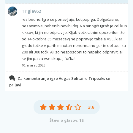
Triglav62
res bedno. Igre se ponavljajo, kot papiga. Dolgočasne,
nezanimive, nobenih novih idej. Na mnogih igrah je cel kup
kiksov, ki jih ne odpravijo. Kljub večkratnim opozorilom že
od 14 oktobra ( 5 mesecev) ne popravijo tabele VSE, kjer
gredo točke v parih minutah nenormalno gor in dol tudi za
200 ali 300 točk. Ali so nesposobni to napako odpravit, ali
se jim pa za vse skupaj fučka!
10. marec 2023
Za komentiranje igre Vegas Solitaire Tripeaks se
prijavi.
3.6
Število glasov: 18