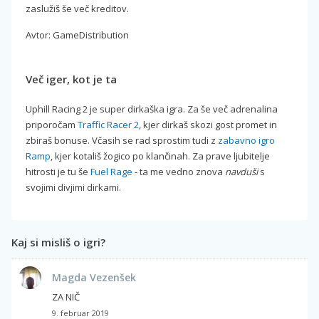
zaslužiš še več kreditov.
Avtor: GameDistribution
Več iger, kot je ta
Uphill Racing 2 je super dirkaška igra. Za še več adrenalina
priporočam
Traffic Racer 2
, kjer dirkaš skozi gost promet in
zbiraš bonuse. Včasih se rad sprostim tudi z
zabavno igro
Ramp
, kjer kotališ žogico po klančinah. Za prave ljubitelje
hitrosti je tu še
Fuel Rage
- ta me vedno znova
navduši
s
svojimi divjimi dirkami.
Kaj si misliš o igri?
Magda Vezenšek
ZA NIČ
9. februar 2019