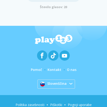
Število glasov: 20
Pomoč
Kontakt
O nas
Slovenščina
Politika zasebnosti
Piškotki
Pogoji uporabe