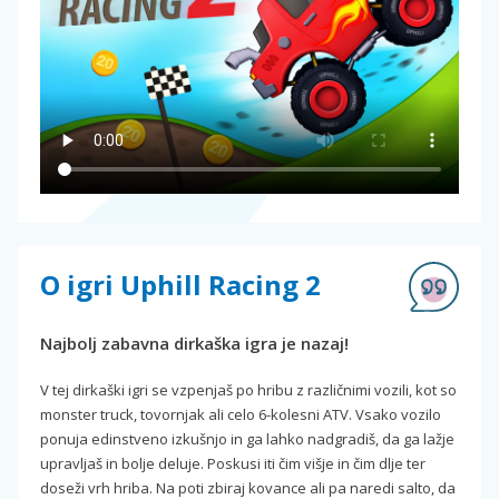
O igri Uphill Racing 2
Najbolj zabavna dirkaška igra je nazaj!
V tej dirkaški igri se vzpenjaš po hribu z različnimi vozili, kot so
monster truck, tovornjak ali celo 6-kolesni ATV. Vsako vozilo
ponuja edinstveno izkušnjo in ga lahko nadgradiš, da ga lažje
upravljaš in bolje deluje. Poskusi iti čim višje in čim dlje ter
doseži vrh hriba. Na poti zbiraj kovance ali pa naredi salto, da