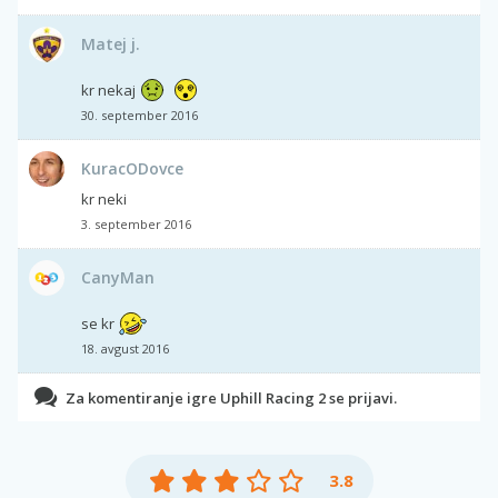
Matej j.
kr nekaj
30. september 2016
KuracODovce
kr neki
3. september 2016
CanyMan
se kr
18. avgust 2016
Za komentiranje igre Uphill Racing 2 se prijavi.
3.8