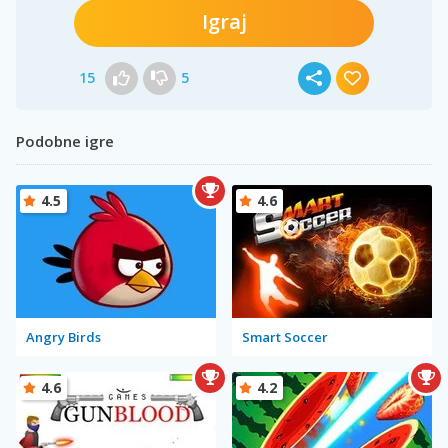
Igraj
15
5
Podobne igre
4.5
4.6
Angry Birds
Smart Soccer
4.6
4.2