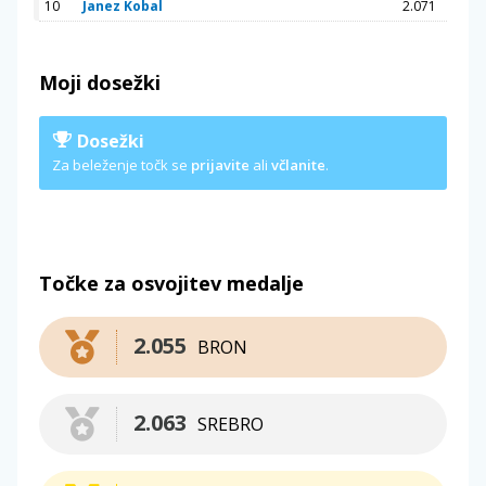
10
Janez Kobal
2.071
Moji dosežki
Dosežki
Za beleženje točk se
prijavite
ali
včlanite
.
Točke za osvojitev medalje
2.055
BRON
2.063
SREBRO