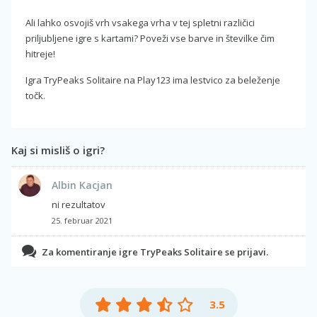
Ali lahko osvojiš vrh vsakega vrha v tej spletni različici
priljubljene igre s kartami? Poveži vse barve in številke čim
hitreje!
Igra TryPeaks Solitaire na Play123 ima lestvico za beleženje
točk.
Kaj si misliš o igri?
Albin Kacjan
ni rezultatov
25. februar 2021
Za komentiranje igre TryPeaks Solitaire se prijavi.
3.5