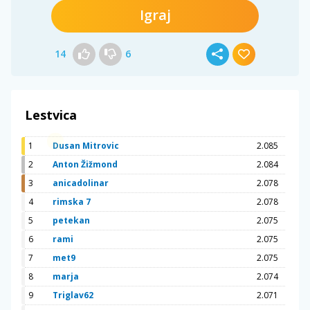
Igraj
14
6
Lestvica
1
Dusan Mitrovic
2.085
2
Anton Žižmond
2.084
3
anicadolinar
2.078
4
rimska 7
2.078
5
petekan
2.075
6
rami
2.075
7
met9
2.075
8
marja
2.074
9
Triglav62
2.071