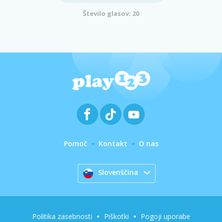
Število glasov: 20
Pomoč
Kontakt
O nas
Slovenščina
Politika zasebnosti
Piškotki
Pogoji uporabe