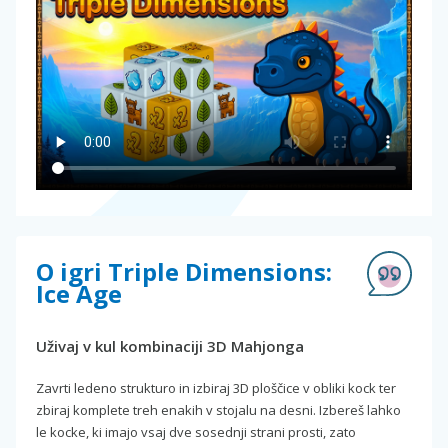
O igri Triple Dimensions:
Ice Age
Uživaj v kul kombinaciji 3D Mahjonga
Zavrti ledeno strukturo in izbiraj 3D ploščice v obliki kock ter
zbiraj komplete treh enakih v stojalu na desni. Izbereš lahko
le kocke, ki imajo vsaj dve sosednji strani prosti, zato