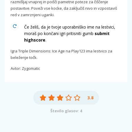
razmišljaj vnaprej in poišči pametne poteze za čiščenje
postavitve. Poveži vse kocke, da zaključiš nivo in vzpostaviš
red v zamrznjeni uganki.
Če želiš, da je tvoje uporabniško ime na lestvici,
moraš po končani igri pritisniti gumb
submit
highscore
.
Igra Triple Dimensions: Ice Age na Play123 ima lestvico za
beleženje točk.
Avtor: Zygomatic
3.8
Število glasov: 4