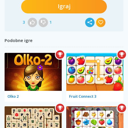
Igraj
3
1
Podobne igre
Olko 2
Fruit Connect 3