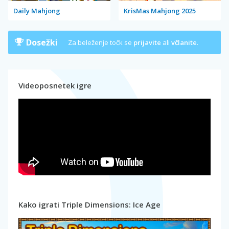
Daily Mahjong
KrisMas Mahjong 2025
Dosežki
Za beleženje točk se
prijavite
ali
včlanite
.
Videoposnetek igre
Kako igrati Triple Dimensions: Ice Age