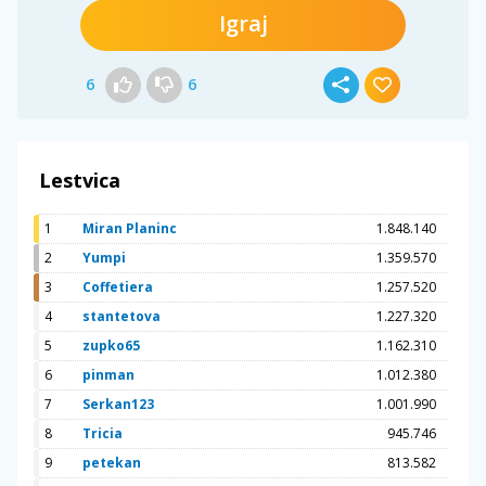
Igraj
6
6
Lestvica
1
Miran Planinc
1.848.140
2
Yumpi
1.359.570
3
Coffetiera
1.257.520
4
stantetova
1.227.320
5
zupko65
1.162.310
6
pinman
1.012.380
7
Serkan123
1.001.990
8
Tricia
945.746
9
petekan
813.582