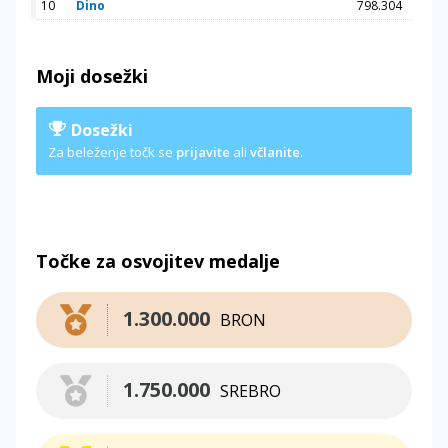
10
Dino
798.304
Moji dosežki
Dosežki
Za beleženje točk se
prijavite
ali
včlanite
.
Točke za osvojitev medalje
1.300.000
BRON
1.750.000
SREBRO