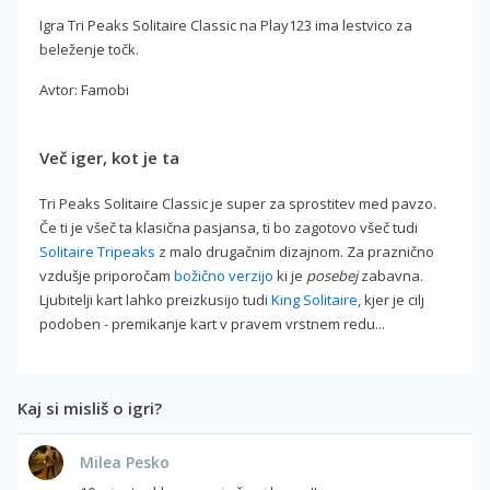
Igra Tri Peaks Solitaire Classic na Play123 ima lestvico za
beleženje točk.
Avtor: Famobi
Več iger, kot je ta
Tri Peaks Solitaire Classic je super za sprostitev med pavzo.
Če ti je všeč ta klasična pasjansa, ti bo zagotovo všeč tudi
Solitaire Tripeaks
z malo drugačnim dizajnom. Za praznično
vzdušje priporočam
božično verzijo
ki je
posebej
zabavna.
Ljubitelji kart lahko preizkusijo tudi
King Solitaire
, kjer je cilj
podoben - premikanje kart v pravem vrstnem redu...
Kaj si misliš o igri?
Milea Pesko