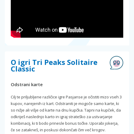
O igri Tri Peaks Solitaire
Classic
Odstrani karte
Cilj te priljubljene različice igre Pasjanse je očistiti mizo vseh 3
kupov, narejenih iz kart. Odstraniti je mogoče samo karte, ki
so nižje ali višje od karte na dnu kupčka. Tapni na kupček, da
odkriješ naslednjo karto in igraj strateško za ustvarjanje
kombinacij, ki ti bodo prinesle bonus točke. Uporabi jokerja,
če se zatakneš, in poskusi dokončati čim več krogov.