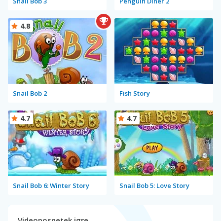
Snail Bob 3
Penguin Diner 2
4.8
Snail Bob 2
Fish Story
4.7
4.7
Snail Bob 6: Winter Story
Snail Bob 5: Love Story
Videoposnetek igre