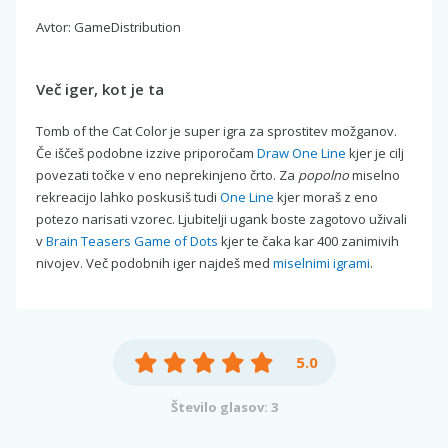
Avtor: GameDistribution
Več iger, kot je ta
Tomb of the Cat Color je super igra za sprostitev možganov.
Če iščeš podobne izzive priporočam
Draw One Line
kjer je cilj
povezati točke v eno neprekinjeno črto. Za
popolno
miselno
rekreacijo lahko poskusiš tudi
One Line
kjer moraš z eno
potezo narisati vzorec. Ljubitelji ugank boste zagotovo uživali
v
Brain Teasers Game of Dots
kjer te čaka kar 400 zanimivih
nivojev. Več podobnih iger najdeš med
miselnimi igrami
.
5.0
Število glasov: 3