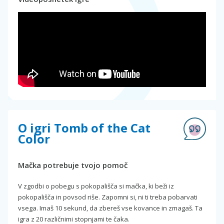
O igri Tomb of the Cat
Color
Mačka potrebuje tvojo pomoč
V zgodbi o pobegu s pokopališča si mačka, ki beži iz
pokopališča in povsod riše. Zapomni si, ni ti treba pobarvati
vsega. Imaš 10 sekund, da zbereš vse kovance in zmagaš. Ta
igra z 20 različnimi stopnjami te čaka.