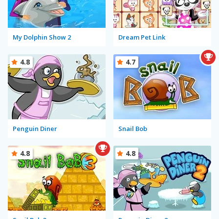
My Dolphin Show 2
Dream Pet Link
4.8
4.7
Penguin Diner
Snail Bob
4.8
4.8