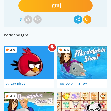
Igraj
3
Podobne igre
4.5
4.6
Angry Birds
My Dolphin Show
4.7