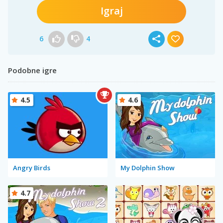
Igraj
6
4
Podobne igre
4.5
4.6
Angry Birds
My Dolphin Show
4.7