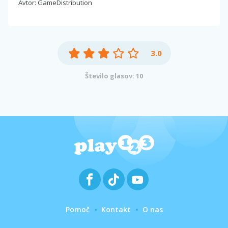
Avtor: GameDistribution
3.0
Število glasov: 10
Pomoč
Kontakt
O nas