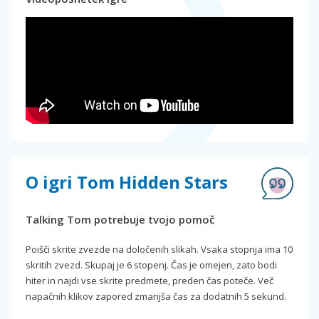
O igri Tom Hidden Stars
Talking Tom potrebuje tvojo pomoč
Poišči skrite zvezde na določenih slikah. Vsaka stopnja ima 10
skritih zvezd. Skupaj je 6 stopenj. Čas je omejen, zato bodi
hiter in najdi vse skrite predmete, preden čas poteče. Več
napačnih klikov zapored zmanjša čas za dodatnih 5 sekund.