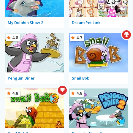
My Dolphin Show 2
Dream Pet Link
4.8
4.7
Penguin Diner
Snail Bob
4.8
4.8