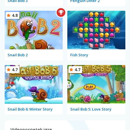
Snail Bob 3
Penguin Diner 2
4.8
Snail Bob 2
Fish Story
4.7
4.7
Snail Bob 6: Winter Story
Snail Bob 5: Love Story
Videoposnetek igre