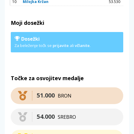
10
Milojka Kržan
53.530
Moji dosežki
Dosežki
Za beleženje točk se
prijavite
ali
včlanite
.
Točke za osvojitev medalje
51.000
BRON
54.000
SREBRO