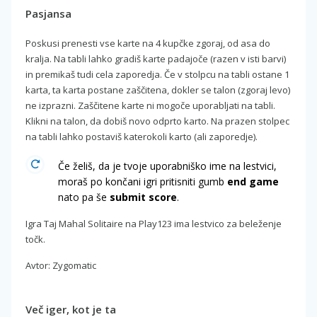
Pasjansa
Poskusi prenesti vse karte na 4 kupčke zgoraj, od asa do
kralja. Na tabli lahko gradiš karte padajoče (razen v isti barvi)
in premikaš tudi cela zaporedja. Če v stolpcu na tabli ostane 1
karta, ta karta postane zaščitena, dokler se talon (zgoraj levo)
ne izprazni. Zaščitene karte ni mogoče uporabljati na tabli.
Klikni na talon, da dobiš novo odprto karto. Na prazen stolpec
na tabli lahko postaviš katerokoli karto (ali zaporedje).
Če želiš, da je tvoje uporabniško ime na lestvici,
moraš po končani igri pritisniti gumb
end game
nato pa še
submit score
.
Igra Taj Mahal Solitaire na Play123 ima lestvico za beleženje
točk.
Avtor: Zygomatic
Več iger, kot je ta