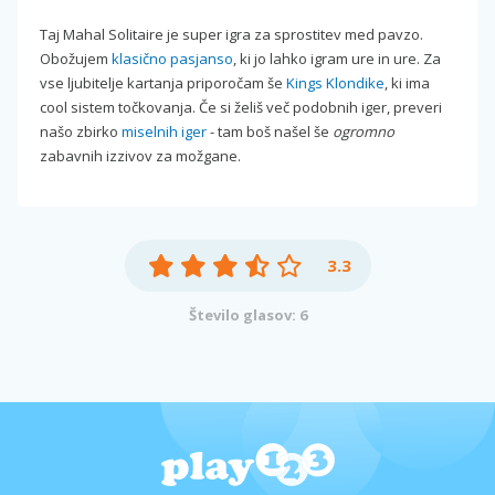
Taj Mahal Solitaire je super igra za sprostitev med pavzo.
Obožujem
klasično pasjanso
, ki jo lahko igram ure in ure. Za
vse ljubitelje kartanja priporočam še
Kings Klondike
, ki ima
cool sistem točkovanja. Če si želiš več podobnih iger, preveri
našo zbirko
miselnih iger
- tam boš našel še
ogromno
zabavnih izzivov za možgane.
3.3
Število glasov: 6