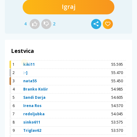
Igraj
4
2
Lestvica
1
kiki11
55.595
2
:-]
55.470
3
nata55
55.450
4
Branko Košir
54.985
5
Sandi Darja
54.605
6
Irena Ros
54.570
7
redoljubka
54.045
8
sinko611
53.575
9
Triglav62
53.570