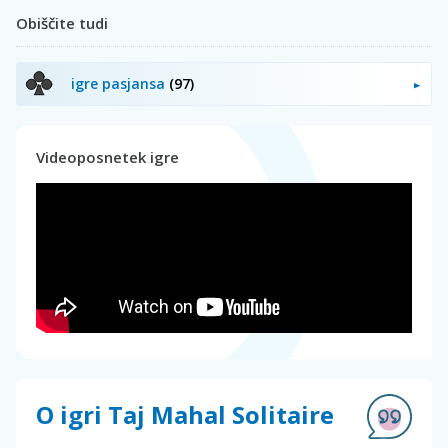
Obiščite tudi
igre pasjansa
(97)
Videoposnetek igre
O igri Taj Mahal Solitaire