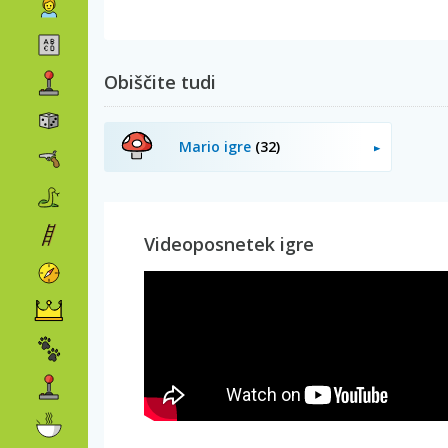
Obiščite tudi
Mario igre
(32)
Videoposnetek igre