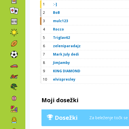
1
:-]
2
BoB
3
mulc123
4
Rocco
5
Triglav62
6
zeleniparadajz
7
Mark July dedi
8
JimJamby
9
KING DIAMOND
10
elvispresley
Moji dosežki
Dosežki
Za beleženje točk se