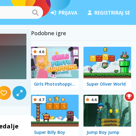
PRIJAVA
REGISTRIRAJ SE
Podobne igre
4.6
Girls Photoshopping Dressup
Super Oliver World
4.7
4.6
edalje
Super Billy Boy
Jump Boy Jump