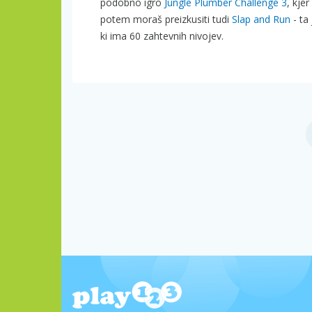
podobno igro
Jungle Plumber Challenge 3
, kje
potem moraš preizkusiti tudi
Slap and Run
- ta
ki ima 60 zahtevnih nivojev.