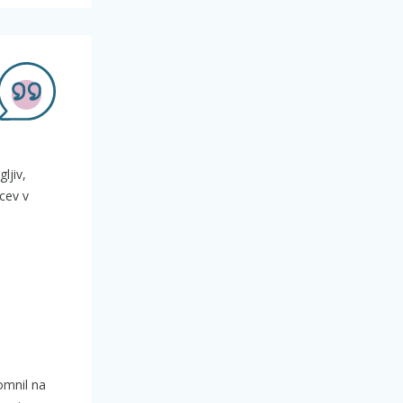
ljiv,
cev v
omnil na