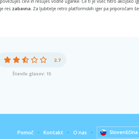
r povezuješ cevi in rešuješ vodne uganke. Če ti je všeč hitro akcijsko ig
 je res
zabavna
. Za ljubitelje retro platformskih iger pa priporočam š
2.7
Število glasov: 15
Slovenščina
Pomoč
Kontakt
O nas