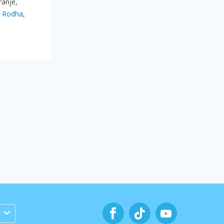
ranje,
e
Rodha
,