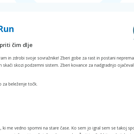
 Run
riti čim dlje
ram in zdrobi svoje sovražnike! Zberi gobe za rast in postani nepremag
 in skači skozi podzemni sistem. Zberi kovance za nadgradnjo ojačeval
 za beleženje točk.
a, ki me vedno spomni na stare čase. Ko sem jo igral sem se takoj sp