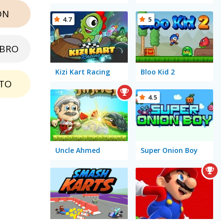
ON
4.7
5
EBRO
Kizi Kart Racing
Bloo Kid 2
TO
4.5
Uncle Ahmed
Super Onion Boy