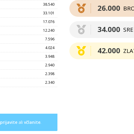
38.540
26.000
BR
33.101
17.076
34.000
SR
12.240
7.596
4.024
42.000
ZLA
3.948
2.940
2.398
2.340
prijavite
ali
včlanite
.