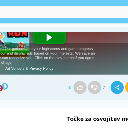
8
7
Točke za osvojitev m