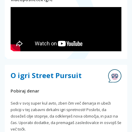
O igri Street Pursuit
Pobiraj denar
Sedi v svoj super kul avto, zberi čim več denarja in ubeži
policiji v tej zabavni dirkalni igri spretnosti! Poskrbi, da
dosežeš cilje stopnje, da odklenješ nova območja, in pazi na
čas. Uporabi dodatke, da premagaš zasledovalce in osvojiš še
več točk.