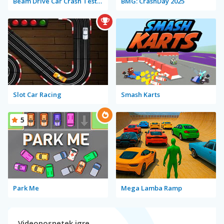
Beam Drive Car Crash Test Simulator
BMG: CrashDay 2025
Slot Car Racing
Smash Karts
5
Park Me
Mega Lamba Ramp
Videoposnetek igre