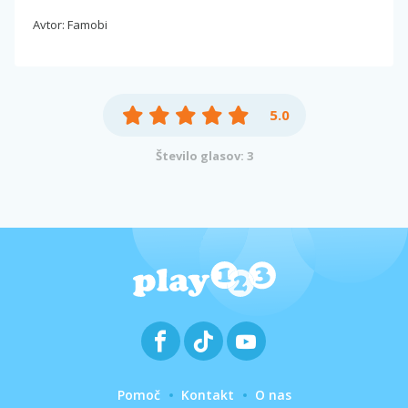
Avtor: Famobi
5.0
Število glasov: 3
Pomoč
Kontakt
O nas