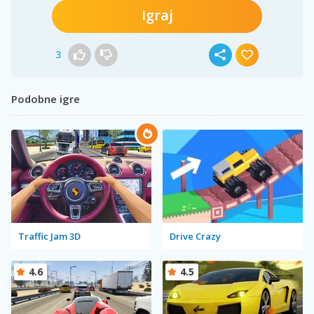
Igraj
3
Podobne igre
Traffic Jam 3D
Drive Crazy
4.6
4.5