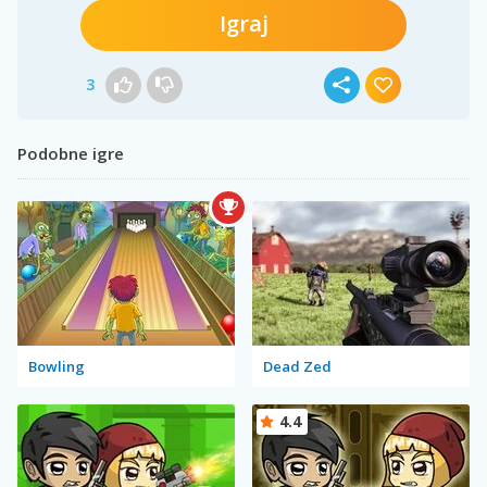
Igraj
3
Podobne igre
Bowling
Dead Zed
4.4