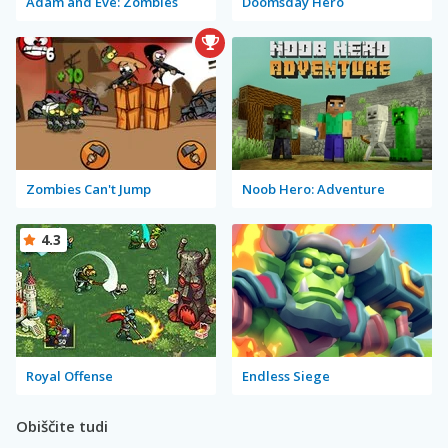
Adam and Eve: Zombies
Doomsday Hero
Zombies Can't Jump
Noob Hero: Adventure
4.3
Royal Offense
Endless Siege
Obiščite tudi