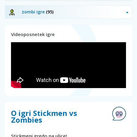
zombi igre
(95)
Videoposnetek igre
O igri Stickmen vs
Zombies
Stickmeni gredo na ulice!