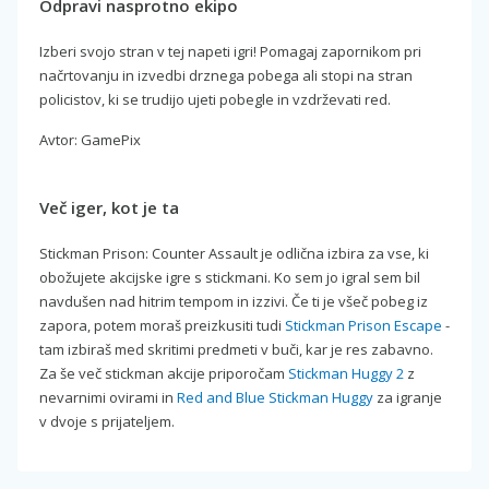
Odpravi nasprotno ekipo
Izberi svojo stran v tej napeti igri! Pomagaj zapornikom pri
načrtovanju in izvedbi drznega pobega ali stopi na stran
policistov, ki se trudijo ujeti pobegle in vzdrževati red.
Avtor: GamePix
Več iger, kot je ta
Stickman Prison: Counter Assault je odlična izbira za vse, ki
obožujete akcijske igre s stickmani. Ko sem jo igral sem bil
navdušen nad hitrim tempom in izzivi. Če ti je všeč pobeg iz
zapora, potem moraš preizkusiti tudi
Stickman Prison Escape
-
tam izbiraš med skritimi predmeti v buči, kar je res zabavno.
Za še več stickman akcije priporočam
Stickman Huggy 2
z
nevarnimi ovirami in
Red and Blue Stickman Huggy
za igranje
v dvoje s prijateljem.