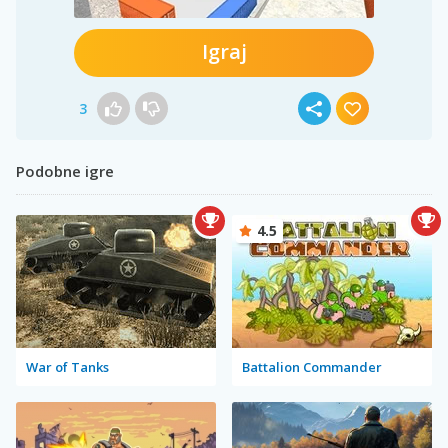
Igraj
3
Podobne igre
4.5
War of Tanks
Battalion Commander