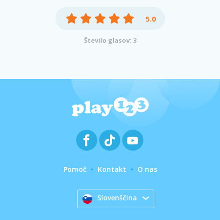
5.0
Število glasov: 3
Pomoč
Kontakt
O nas
Slovenščina