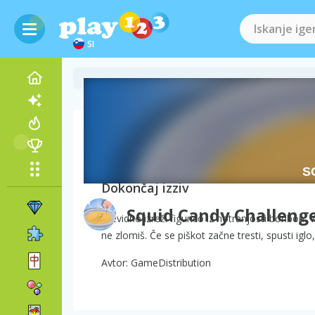
SI
O igri Squid Candy Ch
Dokončaj izziv
Squid Candy Challeng
Previdno izreži figurico iz notranjosti bonbon.
ne zlomiš. Če se piškot začne tresti, spusti iglo
Avtor: GameDistribution