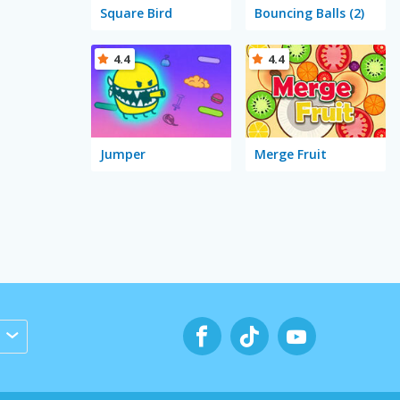
Square Bird
Bouncing Balls (2)
4.4
4.4
Jumper
Merge Fruit