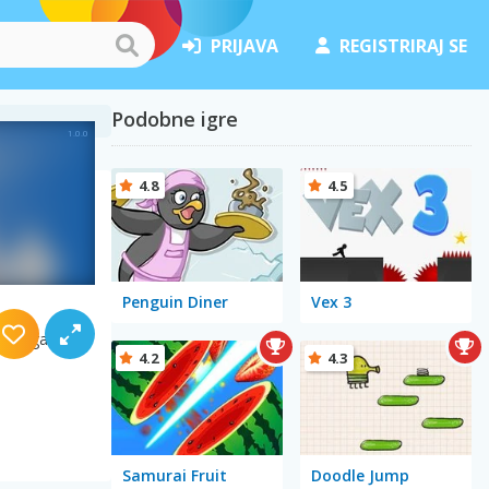
PRIJAVA
REGISTRIRAJ SE
Podobne igre
4.8
4.5
Penguin Diner
Vex 3
, da ga
4.2
4.3
Samurai Fruit
Doodle Jump