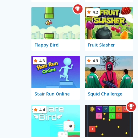
4.2
Flappy Bird
Fruit Slasher
4.3
4.3
Stair Run Online
Squid Challenge
4.4