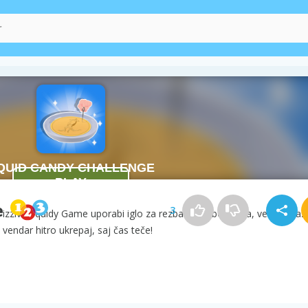
allenge
e
3
 V izzivu Squidy Game uporabi iglo za rezbarjenje bonbona, vendar pazi
, vendar hitro ukrepaj, saj čas teče!