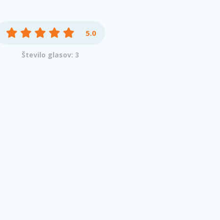
5.0
Število glasov: 3