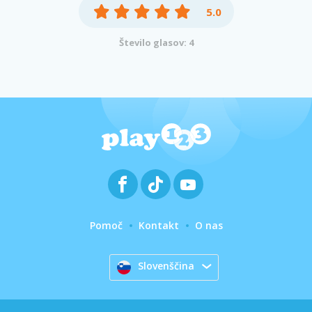
5.0
Število glasov: 4
Pomoč
Kontakt
O nas
Slovenščina