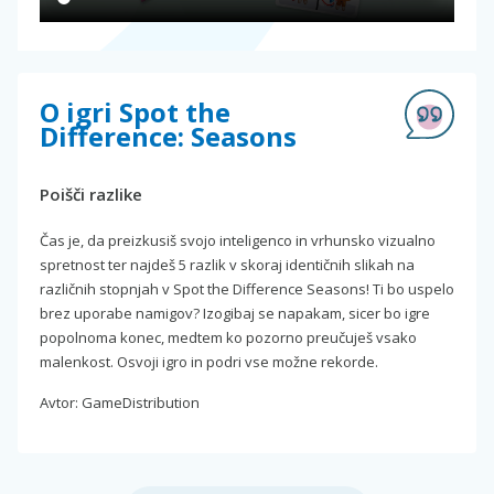
O igri Spot the
Difference: Seasons
Poišči razlike
Čas je, da preizkusiš svojo inteligenco in vrhunsko vizualno
spretnost ter najdeš 5 razlik v skoraj identičnih slikah na
različnih stopnjah v Spot the Difference Seasons! Ti bo uspelo
brez uporabe namigov? Izogibaj se napakam, sicer bo igre
popolnoma konec, medtem ko pozorno preučuješ vsako
malenkost. Osvoji igro in podri vse možne rekorde.
Avtor: GameDistribution