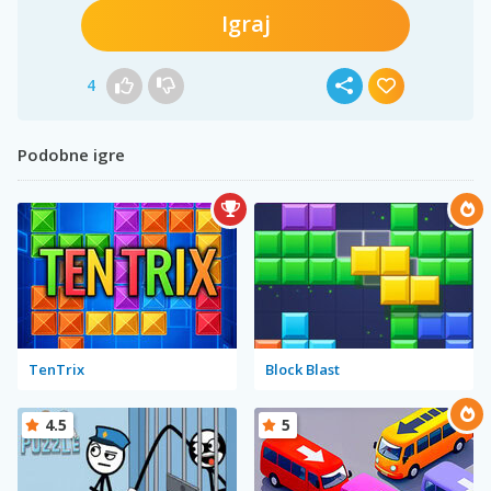
Igraj
4
Podobne igre
TenTrix
Block Blast
4.5
5