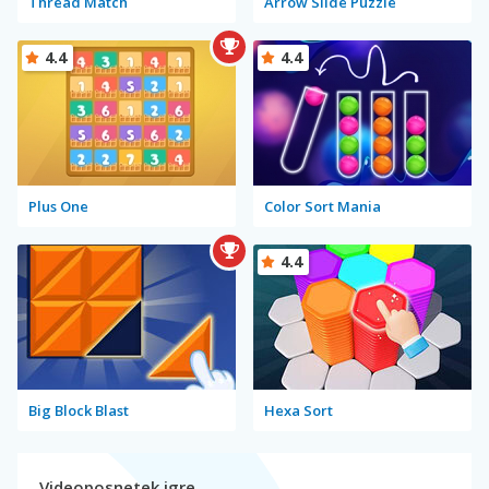
Thread Match
Arrow Slide Puzzle
4.4
4.4
Plus One
Color Sort Mania
4.4
Big Block Blast
Hexa Sort
Videoposnetek igre