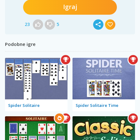
Igraj
23
5
Podobne igre
Spider Solitaire
Spider Solitaire Time