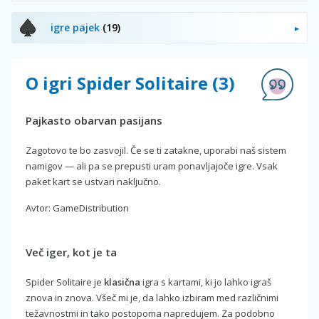
igre pajek
(19)
O igri Spider Solitaire (3)
Pajkasto obarvan pasijans
Zagotovo te bo zasvojil. Če se ti zatakne, uporabi naš sistem
namigov — ali pa se prepusti uram ponavljajoče igre. Vsak
paket kart se ustvari naključno.
Avtor: GameDistribution
Več iger, kot je ta
Spider Solitaire je
klasična
igra s kartami, ki jo lahko igraš
znova in znova. Všeč mi je, da lahko izbiram med različnimi
težavnostmi in tako postopoma napredujem. Za podobno