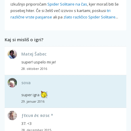
izkušnjo priporočam
Spider Solitaire na čas
, kjer moraš biti še
posebej hiter. Če si želiš več izzivov s kartami, poskusi
tri
različne vrste pasjanse
ali pa
zlato različico Spider Solitaire
...
Kaj si misliš o igri?
Matej Šabec
super! uspelo mi je!
28. oktober 2016
sova
super igra
29. januar 2016
ƒℓєυя ∂є яσѕє *
37. <3
28. december 2015