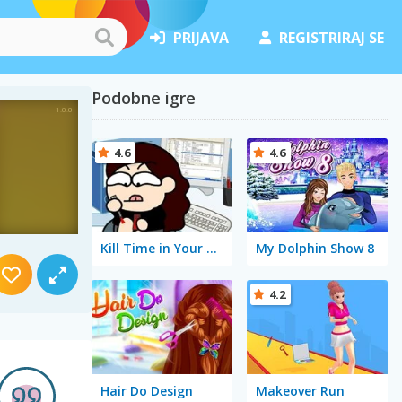
PRIJAVA
REGISTRIRAJ SE
Podobne igre
4.6
4.6
Kill Time in Your Office
My Dolphin Show 8
4.2
Hair Do Design
Makeover Run