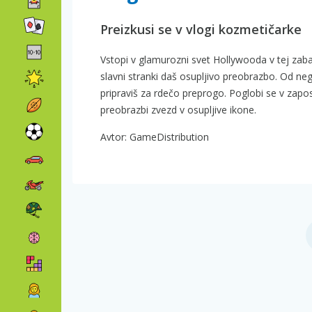
Preizkusi se v vlogi kozmetičarke
Vstopi v glamurozni svet Hollywooda v tej zabav
slavni stranki daš osupljivo preobrazbo. Od nege
pripraviš za rdečo preprogo. Poglobi se v zapo
preobrazbi zvezd v osupljive ikone.
Avtor: GameDistribution