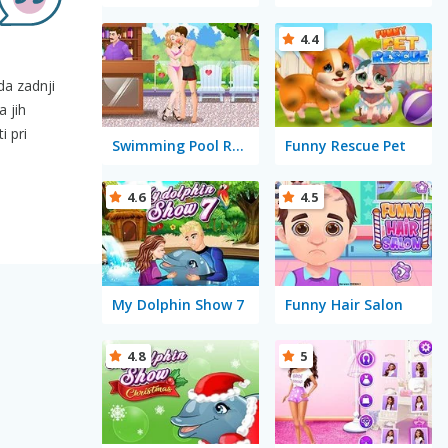
4.4
da zadnji
a jih
i pri
Swimming Pool Romance
Funny Rescue Pet
4.6
4.5
My Dolphin Show 7
Funny Hair Salon
4.8
5