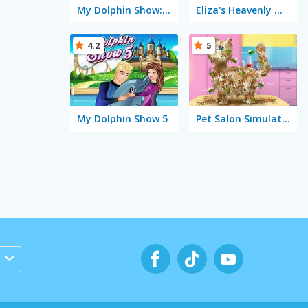
My Dolphin Show: Christmas
Eliza's Heavenly Wedding
4.2
5
My Dolphin Show 5
Pet Salon Simulator