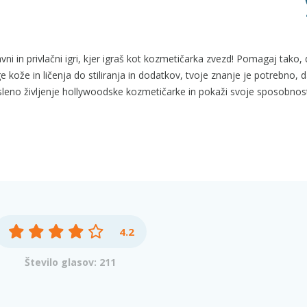
ni in privlačni igri, kjer igraš kot kozmetičarka zvezd! Pomagaj tako, 
 kože in ličenja do stiliranja in dodatkov, tvoje znanje je potrebno, d
sleno življenje hollywoodske kozmetičarke in pokaži svoje sposobnost
4.2
Število glasov: 211