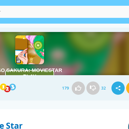
179
32
e Star