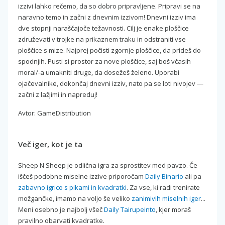
izzivi lahko rečemo, da so dobro pripravljene. Pripravi se na
naravno temo in začni z dnevnim izzivom! Dnevni izziv ima
dve stopnji naraščajoče težavnosti. Cilj je enake ploščice
združevati v trojke na prikaznem traku in odstraniti vse
ploščice s mize. Najprej počisti zgornje ploščice, da prideš do
spodnjih. Pusti si prostor za nove ploščice, saj boš včasih
moral/-a umakniti druge, da dosežeš želeno. Uporabi
ojačevalnike, dokončaj dnevni izziv, nato pa se loti nivojev —
začni z lažjimi in napreduj!
Avtor: GameDistribution
Več iger, kot je ta
Sheep N Sheep je odlična igra za sprostitev med pavzo. Če
iščeš podobne miselne izzive priporočam
Daily Binario
ali pa
zabavno igrico s pikami in kvadratki
. Za vse, ki radi trenirate
možgančke, imamo na voljo še veliko
zanimivih miselnih iger
...
Meni osebno je najbolj všeč
Daily Tairupeinto
, kjer moraš
pravilno obarvati kvadratke.