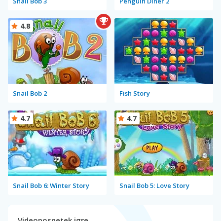
Snail Bob 3
Penguin Diner 2
4.8
Snail Bob 2
Fish Story
4.7
4.7
Snail Bob 6: Winter Story
Snail Bob 5: Love Story
Videoposnetek igre