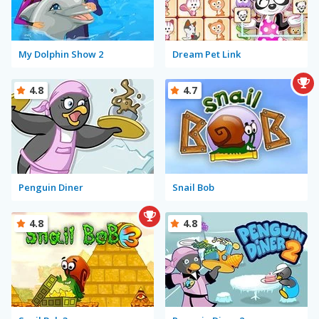
My Dolphin Show 2
Dream Pet Link
4.8
4.7
Penguin Diner
Snail Bob
4.8
4.8