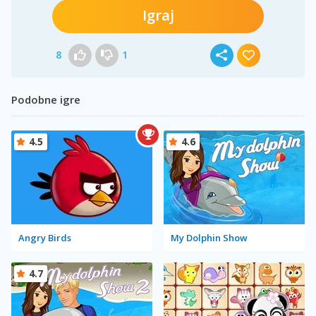
Igraj
8
1
Podobne igre
4.5
4.6
Angry Birds
My Dolphin Show
4.7