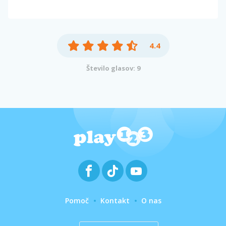
4.4
Število glasov: 9
Pomoč
Kontakt
O nas