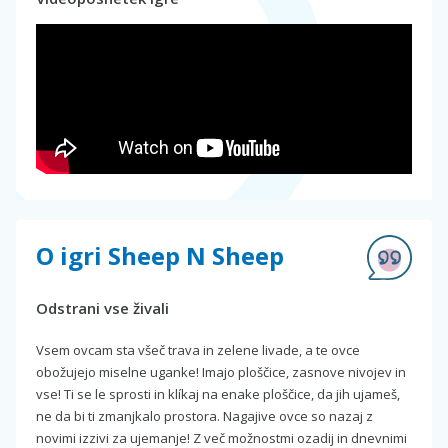
O igri Sheep N Sheep
Odstrani vse živali
Vsem ovcam sta všeč trava in zelene livade, a te ovce
obožujejo miselne uganke! Imajo ploščice, zasnove nivojev in
vse! Ti se le sprosti in klíkaj na enake ploščice, da jih ujameš,
ne da bi ti zmanjkalo prostora. Nagajive ovce so nazaj z
novimi izzivi za ujemanje! Z več možnostmi ozadij in dnevnimi