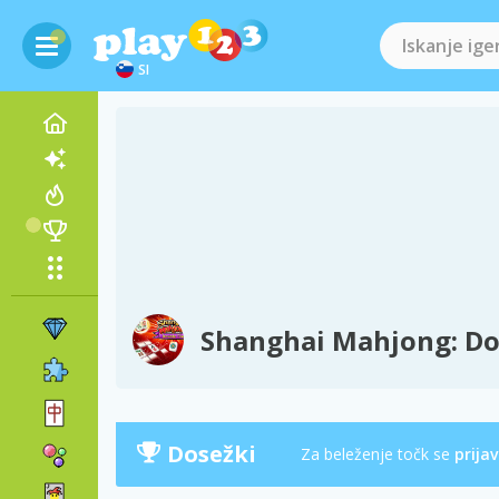
SI
Shanghai Mahjong: Do
Dosežki
Za beleženje točk se
prijav