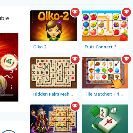
uble
Olko 2
Fruit Connect 3
Hidden Pairs Mahjong
Tile Matcher: Triple Fun