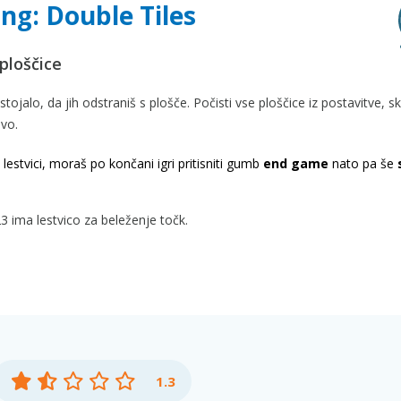
ng: Double Tiles
ploščice
stojalo, da jih odstraniš s plošče. Počisti vse ploščice iz postavitve, s
ivo.
lestvici, moraš po končani igri pritisniti gumb
end game
nato pa še
 ima lestvico za beleženje točk.
1.3