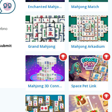
Enchanted Mahjong Saga
Mahjong Match
krbno
submit
Grand Mahjong
Mahjong Arkadium
Mahjong 3D Connect Mobile
Space Pet Link