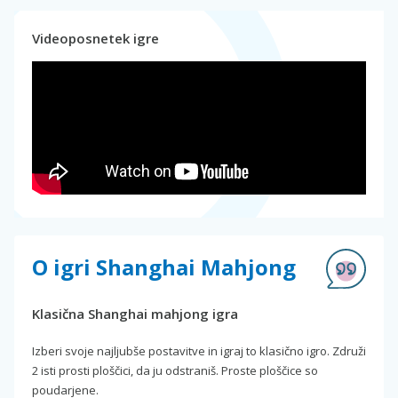
Videoposnetek igre
O igri Shanghai Mahjong
Klasična Shanghai mahjong igra
Izberi svoje najljubše postavitve in igraj to klasično igro. Združi
2 isti prosti ploščici, da ju odstraniš. Proste ploščice so
poudarjene.