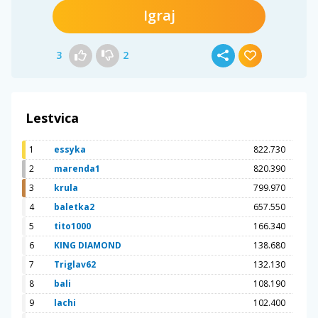
Igraj
3
2
Lestvica
1
essyka
822.730
2
marenda1
820.390
3
krula
799.970
4
baletka2
657.550
5
tito1000
166.340
6
KING DIAMOND
138.680
7
Triglav62
132.130
8
bali
108.190
9
lachi
102.400