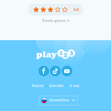
3.0
Število glasov: 5
Pomoč
Kontakt
O nas
Slovenščina