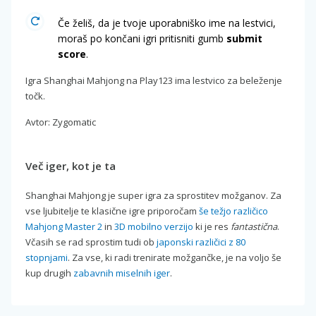
Če želiš, da je tvoje uporabniško ime na lestvici,
moraš po končani igri pritisniti gumb
submit
score
.
Igra Shanghai Mahjong na Play123 ima lestvico za beleženje
točk.
Avtor: Zygomatic
Več iger, kot je ta
Shanghai Mahjong je super igra za sprostitev možganov. Za
vse ljubitelje te klasične igre priporočam
še težjo različico
Mahjong Master 2
in
3D mobilno verzijo
ki je res
fantastična
.
Včasih se rad sprostim tudi ob
japonski različici z 80
stopnjami
. Za vse, ki radi trenirate možgančke, je na voljo še
kup drugih
zabavnih miselnih iger
.