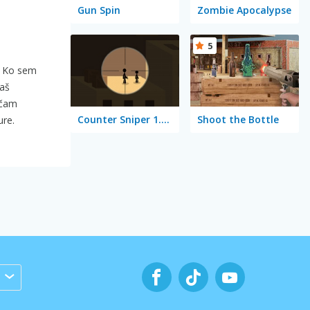
Gun Spin
Zombie Apocalypse
5
r. Ko sem
raš
očam
Counter Sniper 1.6: Egypt
Shoot the Bottle
ure.