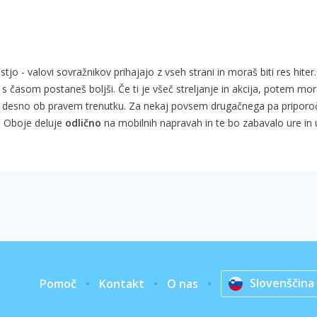
tjo - valovi sovražnikov prihajajo z vseh strani in moraš biti res hite
k s časom postaneš boljši. Če ti je všeč streljanje in akcija, potem mo
 in desno ob pravem trenutku. Za nekaj povsem drugačnega pa pripor
. Oboje deluje
odlično
na mobilnih napravah in te bo zabavalo ure in 
Slovenščina
Pomoč
Kontakt
O nas