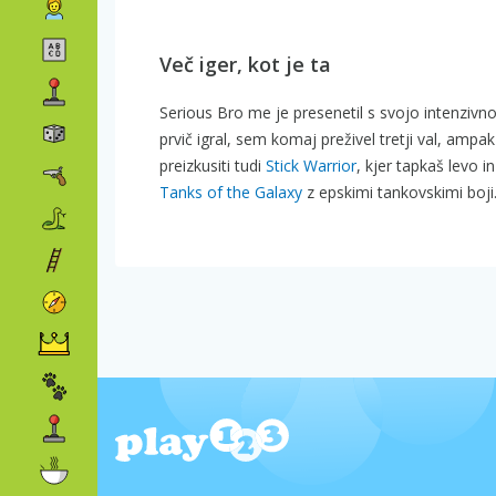
Več iger, kot je ta
Serious Bro me je presenetil s svojo intenzivnos
prvič igral, sem komaj preživel tretji val, ampa
preizkusiti tudi
Stick Warrior
, kjer tapkaš levo
Tanks of the Galaxy
z epskimi tankovskimi boji