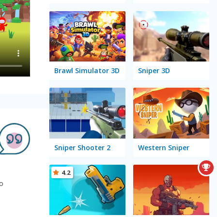
Brawl Simulator 3D
Sniper 3D
Sniper Shooter 2
Western Sniper
4.2
bo