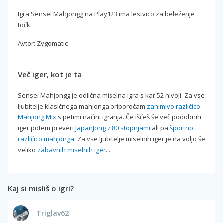
Igra Sensei Mahjongg na Play123 ima lestvico za beleženje
točk.
Avtor: Zygomatic
Več iger, kot je ta
Sensei Mahjongg je odlična miselna igra s kar 52 nivoji. Za vse
ljubitelje klasičnega mahjonga priporočam
zanimivo različico
Mahjong Mix
s petimi načini igranja. Če iščeš še več podobnih
iger potem preveri
JapanJong z 80 stopnjami
ali pa
športno
različico mahjonga
. Za vse ljubitelje miselnih iger je na voljo še
veliko
zabavnih miselnih iger
...
Kaj si misliš o igri?
Triglav62