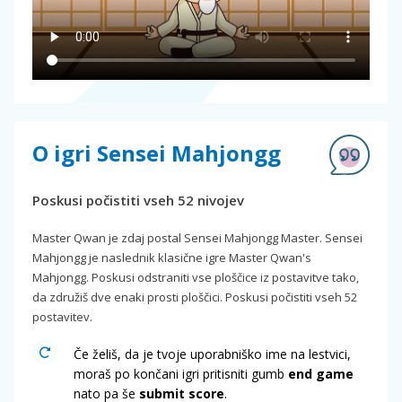
O igri Sensei Mahjongg
Poskusi počistiti vseh 52 nivojev
Master Qwan je zdaj postal Sensei Mahjongg Master. Sensei
Mahjongg je naslednik klasične igre Master Qwan's
Mahjongg. Poskusi odstraniti vse ploščice iz postavitve tako,
da združiš dve enaki prosti ploščici. Poskusi počistiti vseh 52
postavitev.
Če želiš, da je tvoje uporabniško ime na lestvici,
moraš po končani igri pritisniti gumb
end game
nato pa še
submit score
.