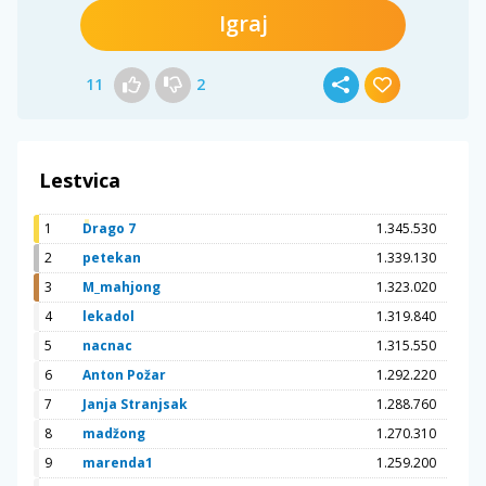
Igraj
11
2
Lestvica
1
Drago 7
1.345.530
2
petekan
1.339.130
3
M_mahjong
1.323.020
4
lekadol
1.319.840
5
nacnac
1.315.550
6
Anton Požar
1.292.220
7
Janja Stranjsak
1.288.760
8
madžong
1.270.310
9
marenda1
1.259.200